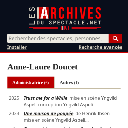
Rech
Installer
Recherche avancée
Anne-Laure Doucet
Administratrice
Autres
(6)
(1)
2025
Trust me for a While
mise en scène
Yngvild
Aspeli
conception
Yngvild Aspeli
2023
Une maison de poupée
de
Henrik Ibsen
mise en scène
Yngvild Aspeli
…