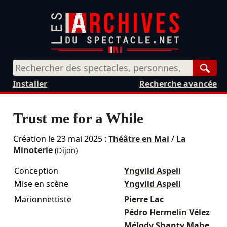
Rech
Installer
Recherche avancée
Trust me for a While
Création le
23 mai 2025
:
Théâtre en Mai
/
La
Minoterie
(Dijon)
Conception
Yngvild Aspeli
Mise en scène
Yngvild Aspeli
Marionnettiste
Pierre Lac
Pédro Hermelin Vélez
Mélody Shanty Mahe