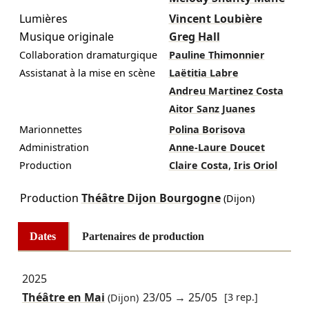
Lumières
Vincent Loubière
Musique originale
Greg Hall
Collaboration dramaturgique
Pauline Thimonnier
Assistanat à la mise en scène
Laëtitia Labre
Andreu Martinez Costa
Aitor Sanz Juanes
Marionnettes
Polina Borisova
Administration
Anne-Laure Doucet
,
Production
Claire Costa
Iris Oriol
Production
Théâtre Dijon Bourgogne
(Dijon)
Dates
Partenaires de production
2025
Théâtre en Mai
23/05
→
25/05
[3 rep.]
(Dijon)