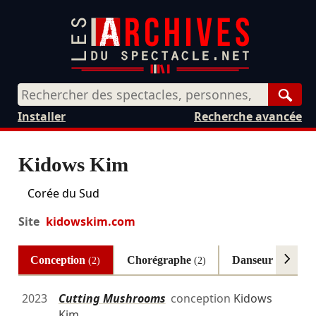
Rech
Installer
Recherche avancée
Kidows Kim
Corée du Sud
Site
kidowskim.com
Conception
Chorégraphe
Danseur
(2)
(2)
(2)
2023
Cutting Mushrooms
conception
Kidows
Kim