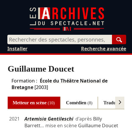
Rech
Installer
Recherche avancée
Guillaume Doucet
Formation :
École du Théâtre National de
Bretagne
[2003]
Metteur en scène
Comédien
Traducteur
(10)
(8)
(4
2021
Artemisia Gentileschi
d'après
Billy
Barrett
… mise en scène
Guillaume Doucet