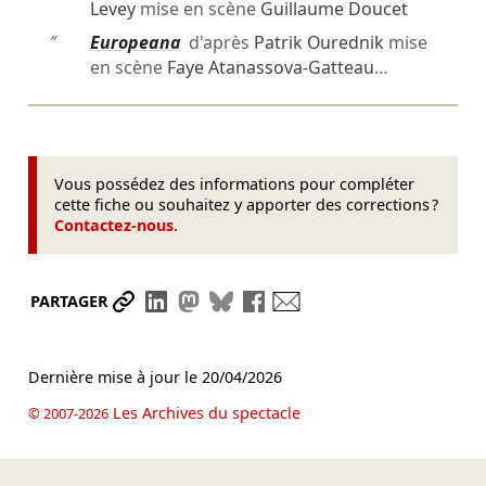
Levey
mise en scène
Guillaume Doucet
″
Europeana
d'après
Patrik Ourednik
mise
en scène
Faye Atanassova-Gatteau
…
Vous possédez des informations pour compléter
cette fiche ou souhaitez y apporter des corrections ?
Contactez-nous
.
Partager le lien
Partager sur LinkedIn
Partager sur Mastodon
Partager sur Bluesky
Partager sur Facebook
Envoyer par mail
PARTAGER
Dernière mise à jour le
20/04/2026
Les Archives du spectacle
© 2007-2026