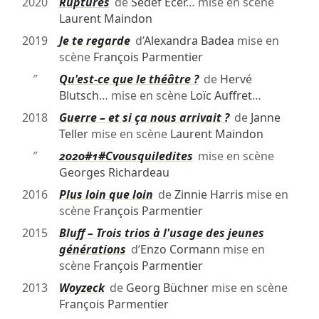
2020
Ruptures
de
Sedef Ecer
… mise en scène
Laurent Maindon
2019
Je te regarde
d’
Alexandra Badea
mise en
scène
François Parmentier
″
Qu'est-ce que le théâtre ?
de
Hervé
Blutsch
… mise en scène
Loïc Auffret
…
2018
Guerre – et si ça nous arrivait ?
de
Janne
Teller
mise en scène
Laurent Maindon
″
2020#1#Cvousquiledites
mise en scène
Georges Richardeau
2016
Plus loin que loin
de
Zinnie Harris
mise en
scène
François Parmentier
2015
Bluff – Trois trios à l'usage des jeunes
générations
d’
Enzo Cormann
mise en
scène
François Parmentier
2013
Woyzeck
de
Georg Büchner
mise en scène
François Parmentier