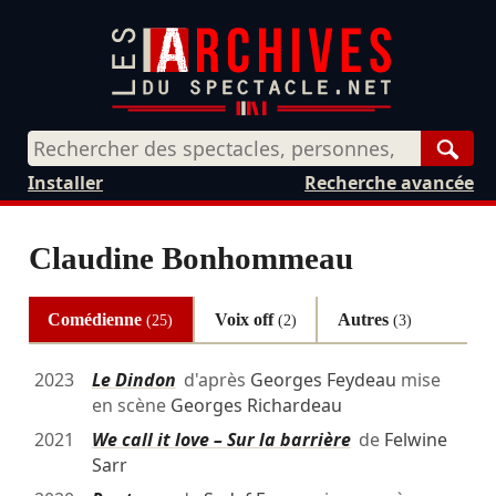
Rech
Installer
Recherche avancée
Claudine Bonhommeau
Comédienne
Voix off
Autres
(25)
(2)
(3)
2023
Le Dindon
d'après
Georges Feydeau
mise
en scène
Georges Richardeau
2021
We call it love – Sur la barrière
de
Felwine
Sarr