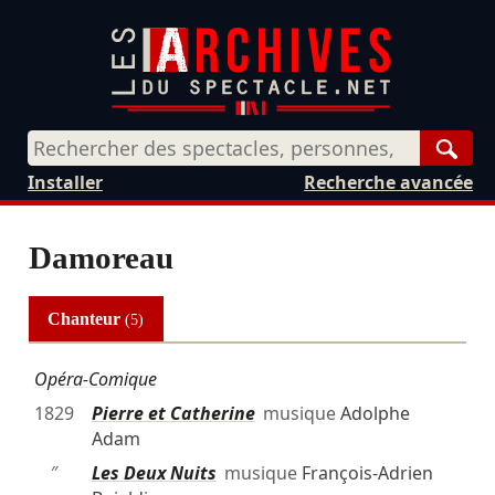
Rech
Installer
Recherche avancée
Damoreau
Chanteur
(5)
Opéra-Comique
1829
Pierre et Catherine
musique
Adolphe
Adam
″
Les Deux Nuits
musique
François-Adrien