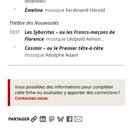
Boieldieu
″
Émeline
musique
Ferdinand Hérold
Théâtre des Nouveautés
1831
Les Sybarites – ou les Francs-maçons de
Florence
musique
Léopold Aimon
…
″
Casimir – ou le Premier tête-à-tête
musique
Adolphe Adam
Vous possédez des informations pour compléter
cette fiche ou souhaitez y apporter des corrections ?
Contactez-nous
.
Partager le lien
Partager sur LinkedIn
Partager sur Mastodon
Partager sur Bluesky
Partager sur Facebook
Envoyer par mail
PARTAGER