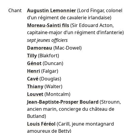
Chant
Augustin Lemonnier
(Lord Fingar, colonel
d’un régiment de cavalerie irlandaise)
Moreau-Sainti fils
(Sir Edouard Acton,
capitaine-major d’un régiment d’infanterie)
sept jeunes officiers
Damoreau
(Mac-Dowel)
Tilly
(Blakfort)
Génot
(Duncan)
Henri
(Falgar)
Cavé
(Douglas)
Thiany
(Walter)
Louvet
(Montcalm)
Jean-Baptiste-Prosper Boulard
(Strounn,
ancien marin, concierge du château de
Butland)
Louis Féréol
(Carill, jeune montagnard
amoureux de Betty)