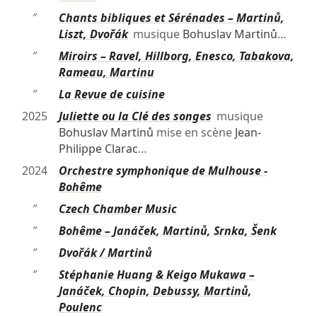
″
Chants bibliques et Sérénades – Martinů,
Liszt, Dvořák
musique
Bohuslav Martinů
…
″
Miroirs – Ravel, Hillborg, Enesco, Tabakova,
Rameau, Martinu
″
La Revue de cuisine
2025
Juliette ou la Clé des songes
musique
Bohuslav Martinů
mise en scène
Jean-
Philippe Clarac
…
2024
Orchestre symphonique de Mulhouse -
Bohême
″
Czech Chamber Music
″
Bohême – Janáček, Martinů, Srnka, Šenk
″
Dvořák / Martinů
″
Stéphanie Huang & Keigo Mukawa –
Janáček, Chopin, Debussy, Martinů,
Poulenc