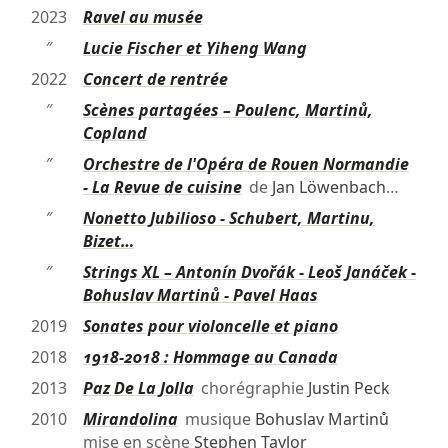
2023
Ravel au musée
″
Lucie Fischer et Yiheng Wang
2022
Concert de rentrée
″
Scènes partagées – Poulenc, Martinů,
Copland
″
Orchestre de l'Opéra de Rouen Normandie
- La Revue de cuisine
de
Jan Löwenbach
…
″
Nonetto Jubilioso - Schubert, Martinu,
Bizet…
″
Strings XL – Antonín Dvořák - Leoš Janáček -
Bohuslav Martinů - Pavel Haas
2019
Sonates pour violoncelle et piano
2018
1918-2018 : Hommage au Canada
2013
Paz De La Jolla
chorégraphie
Justin Peck
2010
Mirandolina
musique
Bohuslav Martinů
mise en scène
Stephen Taylor