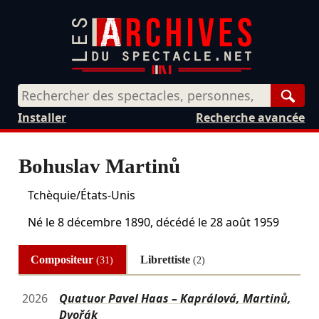
Rech
Installer
Recherche avancée
Bohuslav Martinů
Tchèquie/États-Unis
Né le
8 décembre 1890
, décédé le
28 août 1959
Compositeur
Librettiste
(31)
(2)
2026
Quatuor Pavel Haas – Kaprálová, Martinů,
Dvořák