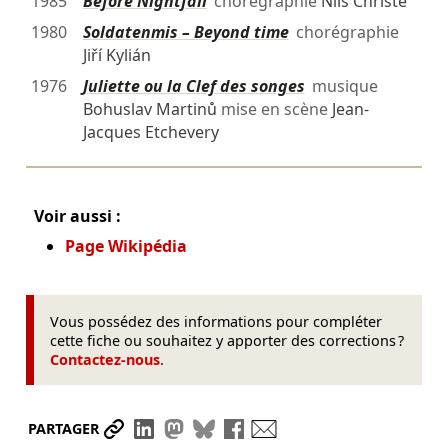
1985
Before Nightfall
chorégraphie
Nils Christe
1980
Soldatenmis – Beyond time
chorégraphie
Jiří Kylián
1976
Juliette ou la Clef des songes
musique
Bohuslav Martinů
mise en scène
Jean-
Jacques Etchevery
Voir aussi :
Page Wikipédia
Vous possédez des informations pour compléter
cette fiche ou souhaitez y apporter des corrections ?
Contactez-nous
.
Partager le lien
Partager sur LinkedIn
Partager sur Mastodon
Partager sur Bluesky
Partager sur Facebook
Envoyer par mail
PARTAGER