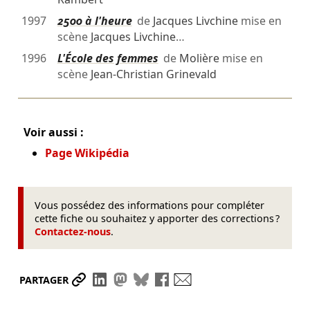
1997
2500 à l'heure
de
Jacques Livchine
mise en
scène
Jacques Livchine
…
1996
L'École des femmes
de
Molière
mise en
scène
Jean-Christian Grinevald
Voir aussi :
Page Wikipédia
Vous possédez des informations pour compléter
cette fiche ou souhaitez y apporter des corrections ?
Contactez-nous
.
Partager le lien
Partager sur LinkedIn
Partager sur Mastodon
Partager sur Bluesky
Partager sur Facebook
Envoyer par mail
PARTAGER