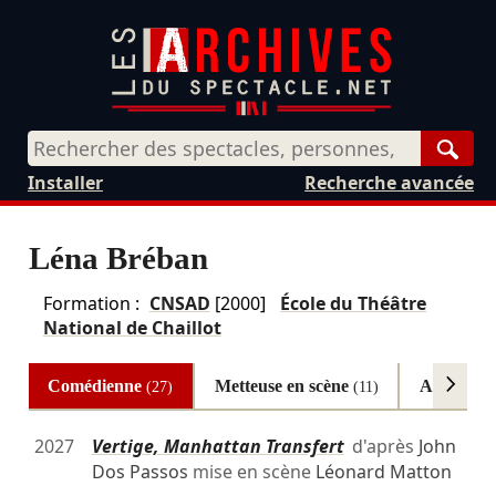
Rech
Installer
Recherche avancée
Léna Bréban
Formation :
CNSAD
[2000]
École du Théâtre
National de Chaillot
Comédienne
Metteuse en scène
Adaptatr
(27)
(11)
2027
Vertige, Manhattan Transfert
d'après
John
Dos Passos
mise en scène
Léonard Matton