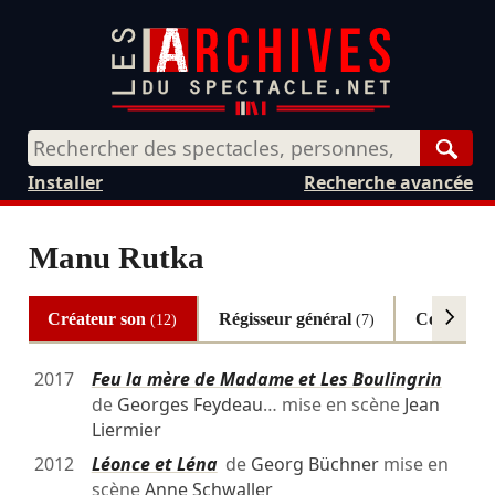
Rech
Installer
Recherche avancée
Manu Rutka
Créateur son
Régisseur général
Collabora
(12)
(7)
2017
Feu la mère de Madame et Les Boulingrin
de
Georges Feydeau
… mise en scène
Jean
Liermier
2012
Léonce et Léna
de
Georg Büchner
mise en
scène
Anne Schwaller