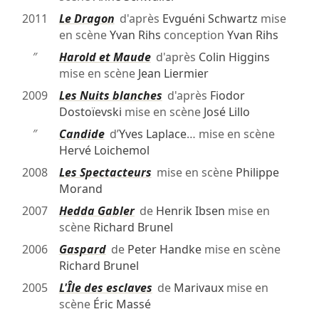
2011
Le Dragon
d'après
Evguéni Schwartz
mise
en scène
Yvan Rihs
conception
Yvan Rihs
″
Harold et Maude
d'après
Colin Higgins
mise en scène
Jean Liermier
2009
Les Nuits blanches
d'après
Fiodor
Dostoïevski
mise en scène
José Lillo
″
Candide
d’
Yves Laplace
… mise en scène
Hervé Loichemol
2008
Les Spectacteurs
mise en scène
Philippe
Morand
2007
Hedda Gabler
de
Henrik Ibsen
mise en
scène
Richard Brunel
2006
Gaspard
de
Peter Handke
mise en scène
Richard Brunel
2005
L'Île des esclaves
de
Marivaux
mise en
scène
Éric Massé