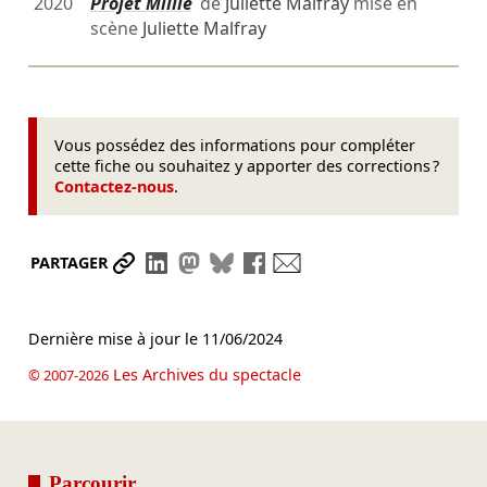
2020
Projet Millie
de
Juliette Malfray
mise en
scène
Juliette Malfray
Vous possédez des informations pour compléter
cette fiche ou souhaitez y apporter des corrections ?
Contactez-nous
.
Partager le lien
Partager sur LinkedIn
Partager sur Mastodon
Partager sur Bluesky
Partager sur Facebook
Envoyer par mail
PARTAGER
Dernière mise à jour le
11/06/2024
Les Archives du spectacle
© 2007-2026
Parcourir