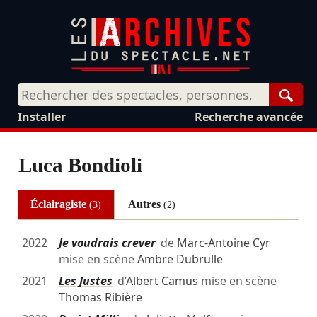
Rech
Installer
Recherche avancée
Luca Bondioli
Éclairagiste
Autres
(3)
(2)
2022
Je voudrais crever
de
Marc-Antoine Cyr
mise en scène
Ambre Dubrulle
2021
Les Justes
d’
Albert Camus
mise en scène
Thomas Ribière