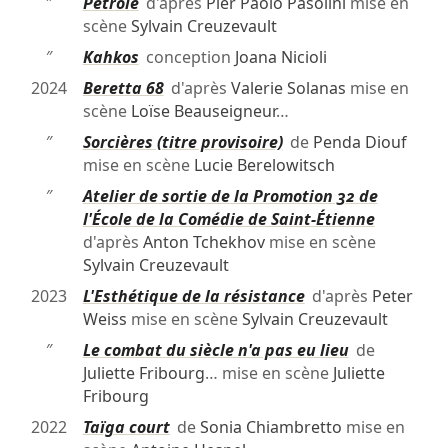
″
Pétrole
d'après
Pier Paolo Pasolini
mise en
scène
Sylvain Creuzevault
″
Kahkos
conception
Joana Nicioli
2024
Beretta 68
d'après
Valerie Solanas
mise en
scène
Loïse Beauseigneur
…
″
Sorcières (titre provisoire)
de
Penda Diouf
mise en scène
Lucie Berelowitsch
″
Atelier de sortie de la Promotion 32 de
l'École de la Comédie de Saint-Étienne
d'après
Anton Tchekhov
mise en scène
Sylvain Creuzevault
2023
L'Esthétique de la résistance
d'après
Peter
Weiss
mise en scène
Sylvain Creuzevault
″
Le combat du siècle n'a pas eu lieu
de
Juliette Fribourg
… mise en scène
Juliette
Fribourg
2022
Taïga court
de
Sonia Chiambretto
mise en