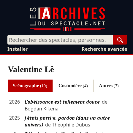
Rech
Installer
Recherche avancée
Valentine Lê
Scénographe
Costumière
Autres
(10)
(4)
(7)
2026
L'obéissance est tellement douce
de
Bogdan Kikena
2025
J'étais parti·e, pardon (dans un autre
univers)
de
Théophile Dubus