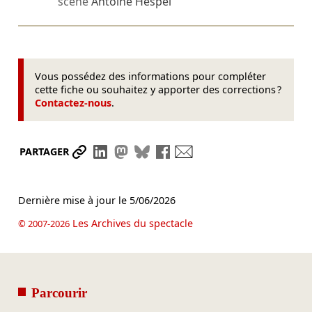
scène
Antoine Hespel
Vous possédez des informations pour compléter
cette fiche ou souhaitez y apporter des corrections ?
Contactez-nous
.
Partager le lien
Partager sur LinkedIn
Partager sur Mastodon
Partager sur Bluesky
Partager sur Facebook
Envoyer par mail
PARTAGER
Dernière mise à jour le
5/06/2026
Les Archives du spectacle
© 2007-2026
Parcourir