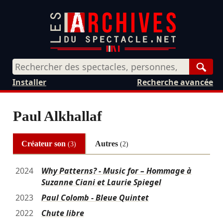
Rech
Installer
Recherche avancée
Paul Alkhallaf
Créateur son
Autres
(3)
(2)
2024
Why Patterns? - Music for – Hommage à
Suzanne Ciani et Laurie Spiegel
2023
Paul Colomb - Bleue Quintet
2022
Chute libre