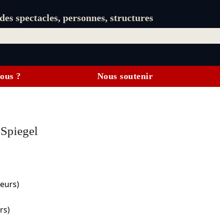
es spectacles, personnes, structures
ous ?
Nous soutenir
Spiegel
eurs)
rs)