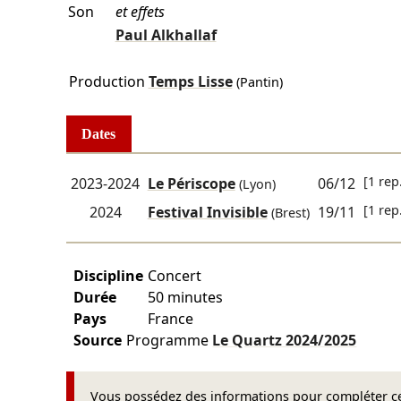
Son
et effets
Paul Alkhallaf
Production
Temps Lisse
(Pantin)
Dates
[1 rep
2023-2024
Le Périscope
06/12
(Lyon)
[1 rep
2024
Festival Invisible
19/11
(Brest)
Discipline
Concert
Durée
50 minutes
Pays
France
Source
Programme
Le Quartz
2024/2025
Vous possédez des informations pour compléter cet