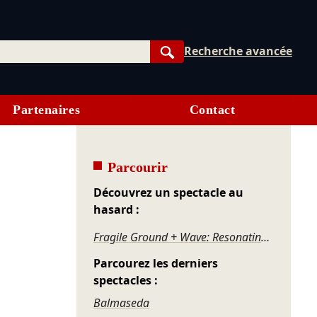
Recherche avancée
Rechercher
Partenaires
Contact
Parcourir
Découvrez un spectacle au
hasard :
Fragile Ground + Wave: Resonating Being
Parcourez les derniers
spectacles :
Balmaseda