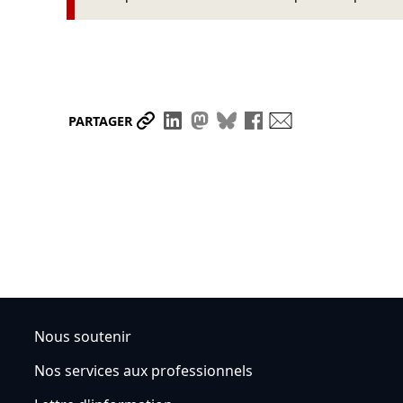
Partager le lien
Partager sur LinkedIn
Partager sur Mastodon
Partager sur Bluesky
Partager sur Face
Envoyer par ma
PARTAGER
Nous soutenir
Nos services aux professionnels