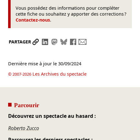
Vous possédez des informations pour compléter
cette fiche ou souhaitez y apporter des corrections ?
Contactez-nous
.
Partager le lien
Partager sur LinkedIn
Partager sur Mastodon
Partager sur Bluesky
Partager sur Facebook
Envoyer par mail
PARTAGER
Dernière mise à jour le
30/09/2024
Les Archives du spectacle
© 2007-2026
Parcourir
Découvrez un spectacle au hasard :
Roberto Zucco
Parcourez les derniers spectacles :