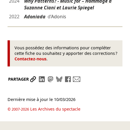
2024
Why Patterns? - Music for – Hommage à
Suzanne Ciani et Laurie Spiegel
2022
Adoniada
d’
Adonis
Vous possédez des informations pour compléter
cette fiche ou souhaitez y apporter des corrections ?
Contactez-nous
.
Partager le lien
Partager sur LinkedIn
Partager sur Mastodon
Partager sur Bluesky
Partager sur Facebook
Envoyer par mail
PARTAGER
Dernière mise à jour le
10/03/2026
Les Archives du spectacle
© 2007-2026