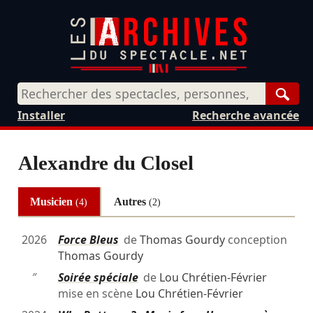
Rech
Installer
Recherche avancée
Alexandre du Closel
Musicien
Autres
(4)
(2)
2026
Force Bleus
de
Thomas Gourdy
conception
Thomas Gourdy
″
Soirée spéciale
de
Lou Chrétien-Février
mise en scène
Lou Chrétien-Février