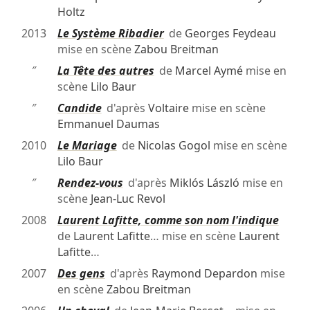
Holtz
2013
Le Système Ribadier
de
Georges Feydeau
mise en scène
Zabou Breitman
″
La Tête des autres
de
Marcel Aymé
mise en
scène
Lilo Baur
″
Candide
d'après
Voltaire
mise en scène
Emmanuel Daumas
2010
Le Mariage
de
Nicolas Gogol
mise en scène
Lilo Baur
″
Rendez-vous
d'après
Miklós László
mise en
scène
Jean-Luc Revol
2008
Laurent Lafitte, comme son nom l'indique
de
Laurent Lafitte
… mise en scène
Laurent
Lafitte
…
2007
Des gens
d'après
Raymond Depardon
mise
en scène
Zabou Breitman