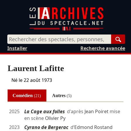
Rech
Installer
Recherche avancée
Laurent Lafitte
Né le
22 août 1973
Comédien
Autres
(21)
(5)
2025
La Cage aux folles
d'après
Jean Poiret
mise
en scène
Olivier Py
2023
Cyrano de Bergerac
d’
Edmond Rostand