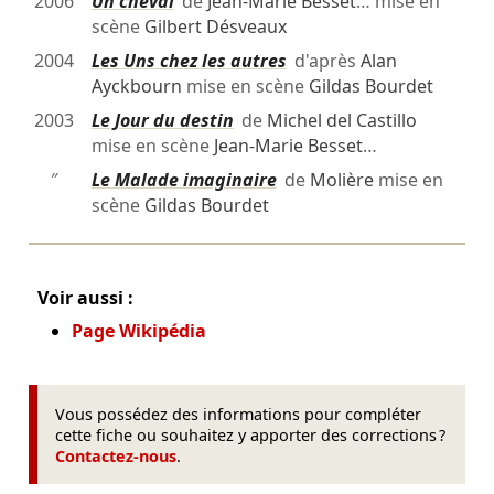
2006
Un cheval
de
Jean-Marie Besset
… mise en
scène
Gilbert Désveaux
2004
Les Uns chez les autres
d'après
Alan
Ayckbourn
mise en scène
Gildas Bourdet
2003
Le Jour du destin
de
Michel del Castillo
mise en scène
Jean-Marie Besset
…
″
Le Malade imaginaire
de
Molière
mise en
scène
Gildas Bourdet
Voir aussi :
Page Wikipédia
Vous possédez des informations pour compléter
cette fiche ou souhaitez y apporter des corrections ?
Contactez-nous
.