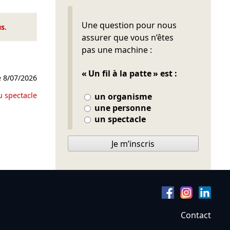
Ne pas remplir
Une question pour nous
us
.
assurer que vous n’êtes
pas une machine :
« Un fil à la patte » est :
e
8/07/2026
u spectacle
un organisme
une personne
un spectacle
Je m’inscris
Contact