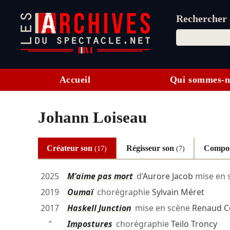
Rechercher d
Accueil
Qui sommes-n
Johann Loiseau
Créateur son
Régisseur son
Compos
(17)
(7)
2025
M'aime pas mort
d’
Aurore Jacob
mise en 
2019
Oumaï
chorégraphie
Sylvain Méret
2017
Haskell Junction
mise en scène
Renaud C
″
Impostures
chorégraphie
Teilo Troncy