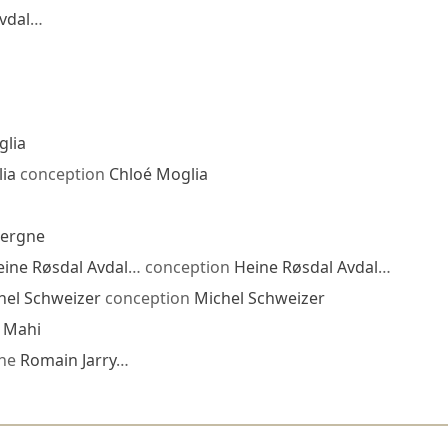
vdal
…
glia
ia
conception
Chloé Moglia
Vergne
ine Røsdal Avdal
… conception
Heine Røsdal Avdal
…
hel Schweizer
conception
Michel Schweizer
 Mahi
ène
Romain Jarry
…