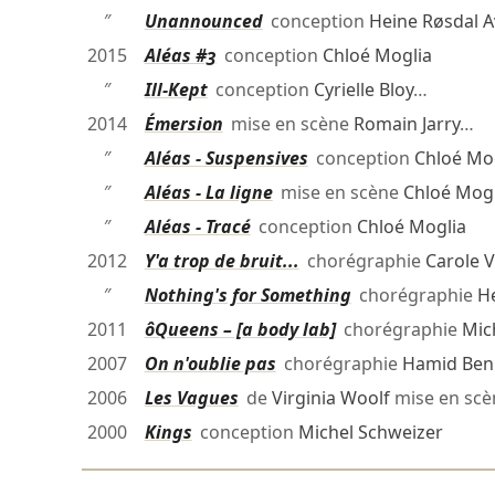
″
Unannounced
conception
Heine Røsdal A
2015
Aléas #3
conception
Chloé Moglia
″
Ill-Kept
conception
Cyrielle Bloy
…
2014
Émersion
mise en scène
Romain Jarry
…
″
Aléas - Suspensives
conception
Chloé Mo
″
Aléas - La ligne
mise en scène
Chloé Mogl
″
Aléas - Tracé
conception
Chloé Moglia
2012
Y'a trop de bruit...
chorégraphie
Carole 
″
Nothing's for Something
chorégraphie
He
2011
ôQueens – [a body lab]
chorégraphie
Mic
2007
On n'oublie pas
chorégraphie
Hamid Ben
2006
Les Vagues
de
Virginia Woolf
mise en sc
2000
Kings
conception
Michel Schweizer