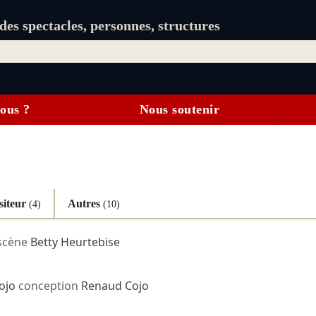
es spectacles, personnes, structures
ous ?
Nous soutenir
iteur
Autres
(4)
(10)
scène
Betty Heurtebise
ojo
conception
Renaud Cojo