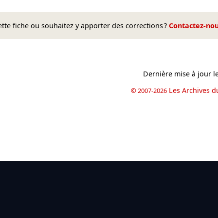
te fiche ou souhaitez y apporter des corrections ?
Contactez-no
Dernière mise à jour l
Les Archives d
© 2007-2026
book
il