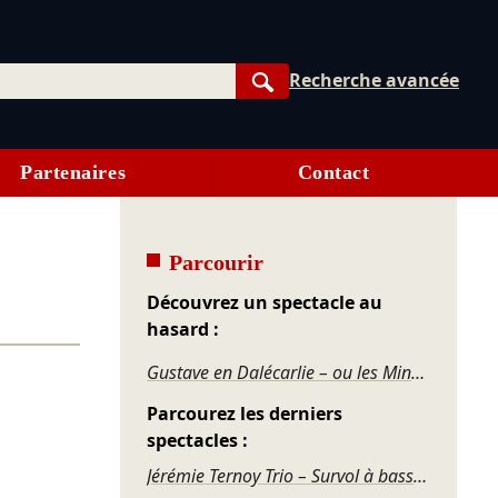
Recherche avancée
Rechercher
Partenaires
Contact
Parcourir
Découvrez un spectacle au
hasard :
Gustave en Dalécarlie – ou les Mineurs suédois
Parcourez les derniers
spectacles :
Jérémie Ternoy Trio – Survol à basse altitude