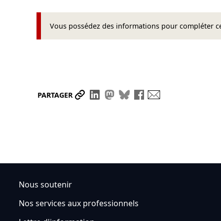
Vous possédez des informations pour compléter cet
Partager le lien
Partager sur LinkedIn
Partager sur Mastodon
Partager sur Bluesky
Partager sur Face
Envoyer par ma
PARTAGER
Nous soutenir
Nos services aux professionnels