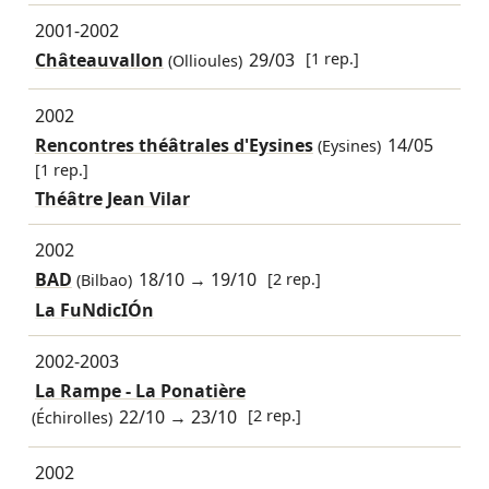
2001-2002
Châteauvallon
29/03
[1 rep.]
(Ollioules)
2002
Rencontres théâtrales d'Eysines
14/05
(Eysines)
[1 rep.]
Théâtre Jean Vilar
2002
BAD
18/10
→
19/10
[2 rep.]
(Bilbao)
La FuNdicIÓn
2002-2003
La Rampe - La Ponatière
22/10
→
23/10
[2 rep.]
(Échirolles)
2002