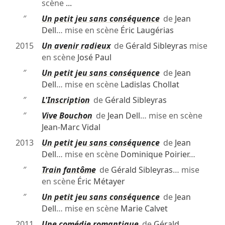
scène
...
″
Un petit jeu sans conséquence
de
Jean
Dell
… mise en scène
Éric Laugérias
2015
Un avenir radieux
de
Gérald Sibleyras
mise
en scène
José Paul
″
Un petit jeu sans conséquence
de
Jean
Dell
… mise en scène
Ladislas Chollat
″
L'Inscription
de
Gérald Sibleyras
″
Vive Bouchon
de
Jean Dell
… mise en scène
Jean-Marc Vidal
2013
Un petit jeu sans conséquence
de
Jean
Dell
… mise en scène
Dominique Poirier
…
″
Train fantôme
de
Gérald Sibleyras
… mise
en scène
Éric Métayer
″
Un petit jeu sans conséquence
de
Jean
Dell
… mise en scène
Marie Calvet
2011
Une comédie romantique
de
Gérald