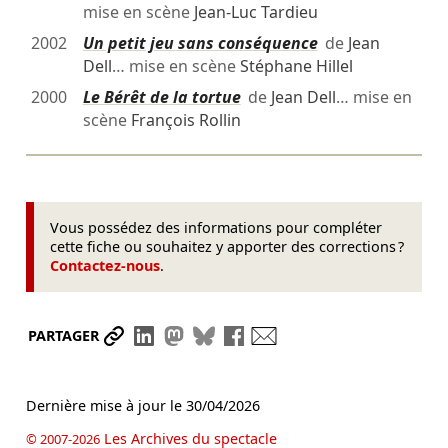
mise en scène
Jean-Luc Tardieu
2002
Un petit jeu sans conséquence
de
Jean
Dell
… mise en scène
Stéphane Hillel
2000
Le Bérêt de la tortue
de
Jean Dell
… mise en
scène
François Rollin
Vous possédez des informations pour compléter
cette fiche ou souhaitez y apporter des corrections ?
Contactez-nous
.
Partager le lien
Partager sur LinkedIn
Partager sur Mastodon
Partager sur Bluesky
Partager sur Facebook
Envoyer par mail
PARTAGER
Dernière mise à jour le
30/04/2026
Les Archives du spectacle
© 2007-2026