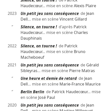
″
Silence, on tourne !
de
Patrick
Haudecœur
… mise en scène
Alexis Plaire
2023
Un petit jeu sans conséquence
de
Jean
Dell
… mise en scène
Vincent Gillard
″
Silence, on tourne !
d'après
Patrick
Haudecœur
… mise en scène
Charles
Dauphinais
2022
Silence, on tourne !
de
Patrick
Haudecœur
… mise en scène
Bruno
Macheboeuf
2021
Un petit jeu sans conséquence
de
Gérald
Sibleyras
… mise en scène
Pierre Matras
″
Une heure et demie de retard
de
Jean
Dell
… mise en scène
Marie-France Maurice
″
Berlin Berlin
de
Patrick Haudecœur
… mise
en scène
José Paul
2020
Un petit jeu sans conséquence
de
Jean
Dell
… mise en scène
Martine Willequet