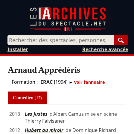
Rech
Installer
Recherche avancée
Arnaud Apprédéris
Formation :
ERAC
[1994]
►
voir l’annuaire
Comédien
(17)
2018
Les Justes
d’
Albert Camus
mise en scène
Thierry Falvisaner
2012
Hubert au miroir
de
Dominique Richard