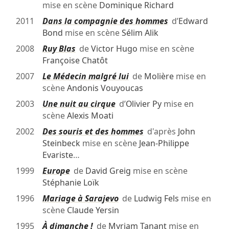
mise en scène
Dominique Richard
2011
Dans la compagnie des hommes
d’
Edward
Bond
mise en scène
Sélim Alik
2008
Ruy Blas
de
Victor Hugo
mise en scène
Françoise Chatôt
2007
Le Médecin malgré lui
de
Molière
mise en
scène
Andonis Vouyoucas
2003
Une nuit au cirque
d’
Olivier Py
mise en
scène
Alexis Moati
2002
Des souris et des hommes
d'après
John
Steinbeck
mise en scène
Jean-Philippe
Evariste
…
1999
Europe
de
David Greig
mise en scène
Stéphanie Loïk
1996
Mariage à Sarajevo
de
Ludwig Fels
mise en
scène
Claude Yersin
1995
À dimanche !
de
Myriam Tanant
mise en