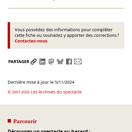
Vous possédez des informations pour compléter
cette fiche ou souhaitez y apporter des corrections ?
Contactez-nous
.
Partager le lien
Partager sur LinkedIn
Partager sur Mastodon
Partager sur Bluesky
Partager sur Facebook
Envoyer par mail
PARTAGER
Dernière mise à jour le
5/11/2024
Les Archives du spectacle
© 2007-2026
Parcourir
Découvrez un spectacle au hasard :