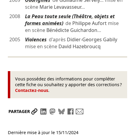
2009
Ooorigines
de
Guillaume Servely
… mise en
scène
Marie Levavasseur
…
2008
La Peau toute seule (Théâtre, objets et
formes animées)
de
Philippe Aufort
mise
en scène
Bénédicte Guichardon
…
2005
Violences
d'après
Didier-Georges Gabily
mise en scène
David Hazebroucq
Vous possédez des informations pour compléter
cette fiche ou souhaitez y apporter des corrections ?
Contactez-nous
.
Partager le lien
Partager sur LinkedIn
Partager sur Mastodon
Partager sur Bluesky
Partager sur Facebook
Envoyer par mail
PARTAGER
Dernière mise à jour le
15/11/2024