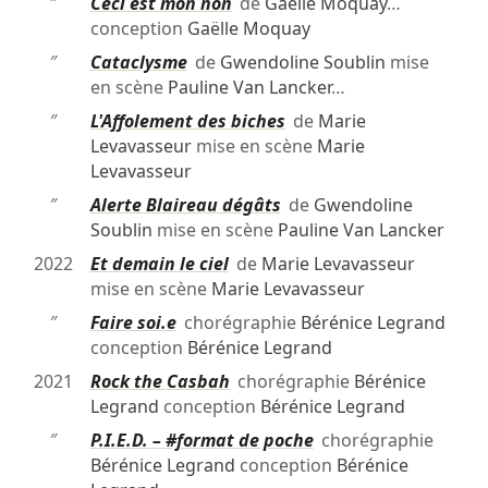
″
Ceci est mon non
de
Gaëlle Moquay
…
conception
Gaëlle Moquay
″
Cataclysme
de
Gwendoline Soublin
mise
en scène
Pauline Van Lancker
…
″
L'Affolement des biches
de
Marie
Levavasseur
mise en scène
Marie
Levavasseur
″
Alerte Blaireau dégâts
de
Gwendoline
Soublin
mise en scène
Pauline Van Lancker
2022
Et demain le ciel
de
Marie Levavasseur
mise en scène
Marie Levavasseur
″
Faire soi.e
chorégraphie
Bérénice Legrand
conception
Bérénice Legrand
2021
Rock the Casbah
chorégraphie
Bérénice
Legrand
conception
Bérénice Legrand
″
P.I.E.D. – #format de poche
chorégraphie
Bérénice Legrand
conception
Bérénice