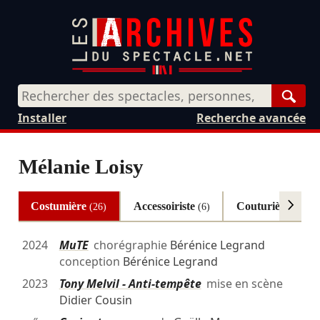
Rech
Installer
Recherche avancée
Mélanie Loisy
Costumière
Accessoiriste
Couturière
(26)
(6)
(2)
2024
MuTE
chorégraphie
Bérénice Legrand
conception
Bérénice Legrand
2023
Tony Melvil - Anti-tempête
mise en scène
Didier Cousin