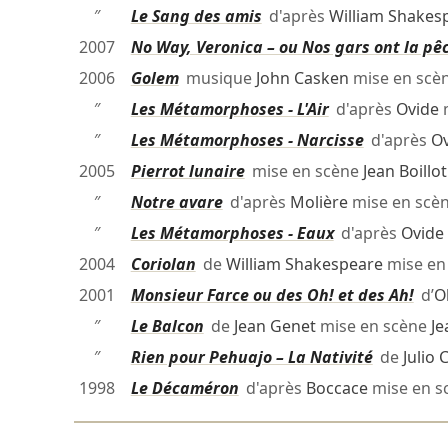
″
Le Sang des amis
d'après
William Shakes
2007
No Way, Veronica – ou Nos gars ont la pê
2006
Golem
musique
John Casken
mise en scè
″
Les Métamorphoses - L'Air
d'après
Ovide
m
″
Les Métamorphoses - Narcisse
d'après
Ov
2005
Pierrot lunaire
mise en scène
Jean Boillot
″
Notre avare
d'après
Molière
mise en scè
″
Les Métamorphoses - Eaux
d'après
Ovide
2004
Coriolan
de
William Shakespeare
mise en
2001
Monsieur Farce ou des Oh! et des Ah!
d’
O
″
Le Balcon
de
Jean Genet
mise en scène
Je
″
Rien pour Pehuajo – La Nativité
de
Julio 
1998
Le Décaméron
d'après
Boccace
mise en s