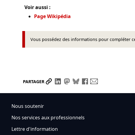
Voir aussi :
Page Wikipédia
Vous possédez des informations pour compléter cet
Partager le lien
Partager sur LinkedIn
Partager sur Mastodon
Partager sur Bluesky
Partager sur Face
Envoyer par ma
PARTAGER
Nous soutenir
Nos services aux professionnels
Lettre d'information