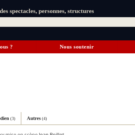
es spectacles, personnes, structures
ous ?
Nous soutenir
dien
Autres
(3)
(4)
ky
mise en scène
Jean Boillot