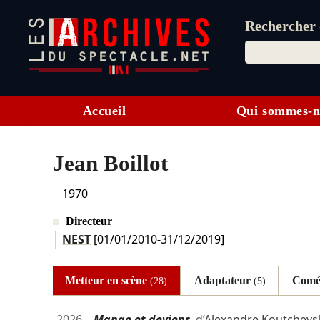
Rechercher d
Accueil
Qui sommes-n
Jean Boillot
1970
Directeur
NEST
[
01/01/2010
-
31/12/2019
]
Metteur en scène
Adaptateur
Comé
(28)
(5)
2026
Mange et deviens
d’
Alexandre Koutchevs