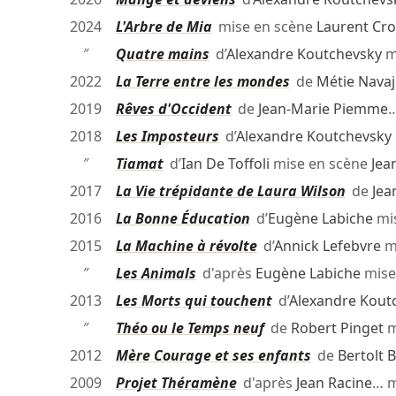
2024
L'Arbre de Mia
mise en scène
Laurent Cro
″
Quatre mains
d’
Alexandre Koutchevsky
m
2022
La Terre entre les mondes
de
Métie Nava
2019
Rêves d'Occident
de
Jean-Marie Piemme
…
2018
Les Imposteurs
d’
Alexandre Koutchevsky
″
Tiamat
d’
Ian De Toffoli
mise en scène
Jean
2017
La Vie trépidante de Laura Wilson
de
Jea
2016
La Bonne Éducation
d’
Eugène Labiche
mi
2015
La Machine à révolte
d’
Annick Lefebvre
m
″
Les Animals
d'après
Eugène Labiche
mise
2013
Les Morts qui touchent
d’
Alexandre Kout
″
Théo ou le Temps neuf
de
Robert Pinget
m
2012
Mère Courage et ses enfants
de
Bertolt 
2009
Projet Théramène
d'après
Jean Racine
… m