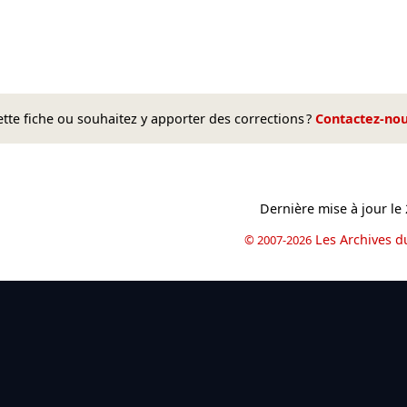
te fiche ou souhaitez y apporter des corrections ?
Contactez-no
Dernière mise à jour le
Les Archives d
© 2007-2026
book
il