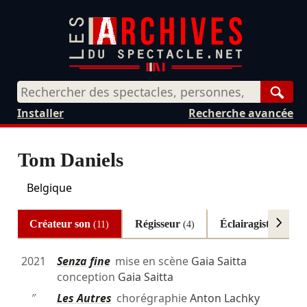
Rech
Installer
Recherche avancée
Tom Daniels
Belgique
Créateur son
Régisseur
Éclairagiste
(11)
(4)
(3)
2021
Senza fine
mise en scène
Gaia Saitta
conception
Gaia Saitta
″
Les Autres
chorégraphie
Anton Lachky