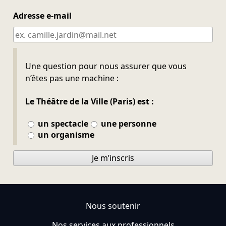
Adresse e-mail
Ne pas remplir
Une question pour nous assurer que vous
n’êtes pas une machine :
Le Théâtre de la Ville (Paris) est :
un spectacle
une personne
un organisme
Je m’inscris
Nous soutenir
Nos services aux professionnels