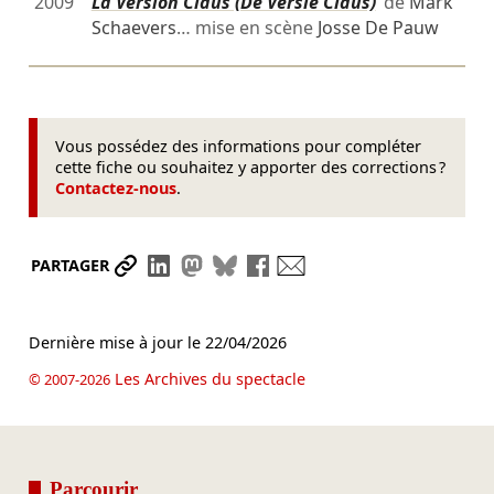
2009
La Version Claus (De Versie Claus)
de
Mark
Schaevers
… mise en scène
Josse De Pauw
Vous possédez des informations pour compléter
cette fiche ou souhaitez y apporter des corrections ?
Contactez-nous
.
Partager le lien
Partager sur LinkedIn
Partager sur Mastodon
Partager sur Bluesky
Partager sur Facebook
Envoyer par mail
PARTAGER
Dernière mise à jour le
22/04/2026
Les Archives du spectacle
© 2007-2026
Parcourir