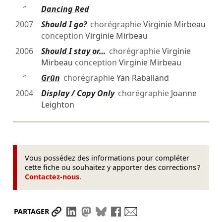
″
Dancing Red
2007
Should I go?
chorégraphie
Virginie Mirbeau
conception
Virginie Mirbeau
2006
Should I stay or…
chorégraphie
Virginie
Mirbeau
conception
Virginie Mirbeau
″
Grün
chorégraphie
Yan Raballand
2004
Display / Copy Only
chorégraphie
Joanne
Leighton
Vous possédez des informations pour compléter
cette fiche ou souhaitez y apporter des corrections ?
Contactez-nous
.
Partager le lien
Partager sur LinkedIn
Partager sur Mastodon
Partager sur Bluesky
Partager sur Facebook
Envoyer par mail
PARTAGER