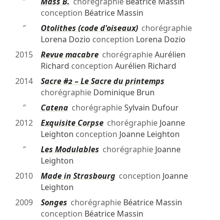
″
Mass B.
chorégraphie
Béatrice Massin
conception
Béatrice Massin
″
Otolithes (code d'oiseaux)
chorégraphie
Lorena Dozio
conception
Lorena Dozio
2015
Revue macabre
chorégraphie
Aurélien
Richard
conception
Aurélien Richard
2014
Sacre #2 – Le Sacre du printemps
chorégraphie
Dominique Brun
″
Catena
chorégraphie
Sylvain Dufour
2012
Exquisite Corpse
chorégraphie
Joanne
Leighton
conception
Joanne Leighton
″
Les Modulables
chorégraphie
Joanne
Leighton
2010
Made in Strasbourg
conception
Joanne
Leighton
2009
Songes
chorégraphie
Béatrice Massin
conception
Béatrice Massin