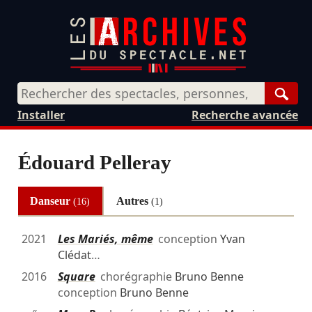
Rech
Installer
Recherche avancée
Édouard Pelleray
Danseur
Autres
(16)
(1)
2021
Les Mariés, même
conception
Yvan
Clédat
…
2016
Square
chorégraphie
Bruno Benne
conception
Bruno Benne