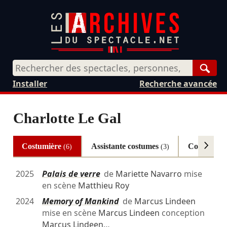
Rech
Installer
Recherche avancée
Charlotte Le Gal
Costumière
Assistante costumes
Couturièr
(6)
(3)
2025
Palais de verre
de
Mariette Navarro
mise
en scène
Matthieu Roy
2024
Memory of Mankind
de
Marcus Lindeen
mise en scène
Marcus Lindeen
conception
Marcus Lindeen
…