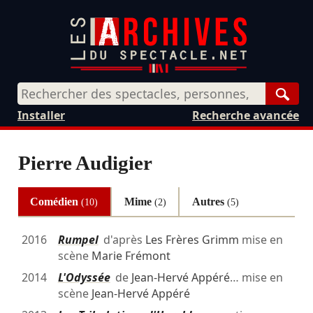
Rech
Installer
Recherche avancée
Pierre Audigier
Comédien
Mime
Autres
(10)
(2)
(5)
2016
Rumpel
d'après
Les Frères Grimm
mise en
scène
Marie Frémont
2014
L'Odyssée
de
Jean-Hervé Appéré
… mise en
scène
Jean-Hervé Appéré