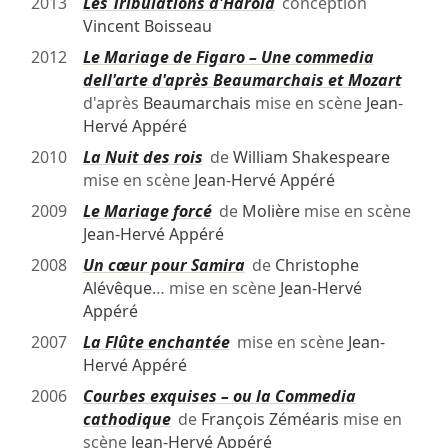
2013
Les Tribulations d'Harold
conception
Vincent Boisseau
2012
Le Mariage de Figaro – Une commedia
dell'arte d'après Beaumarchais et Mozart
d'après
Beaumarchais
mise en scène
Jean-
Hervé Appéré
2010
La Nuit des rois
de
William Shakespeare
mise en scène
Jean-Hervé Appéré
2009
Le Mariage forcé
de
Molière
mise en scène
Jean-Hervé Appéré
2008
Un cœur pour Samira
de
Christophe
Alévêque
… mise en scène
Jean-Hervé
Appéré
2007
La Flûte enchantée
mise en scène
Jean-
Hervé Appéré
2006
Courbes exquises – ou la Commedia
cathodique
de
François Zéméaris
mise en
scène
Jean-Hervé Appéré