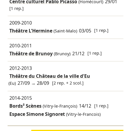
Centre culturel Pablo Picasso
29/01
(Homécourt)
[1 rep.]
2009-2010
Théâtre L'Hermine
03/05
[1 rep.]
(Saint-Malo)
2010-2011
Théâtre de Brunoy
21/12
[1 rep.]
(Brunoy)
2012-2013
Théâtre du Château de la ville d'Eu
27/09
→
28/09
[2 rep. + 2 scol.]
(Eu)
2014-2015
Bords² Scènes
14/12
[1 rep.]
(Vitry-le-François)
Espace Simone Signoret
(Vitry-le-Francois)