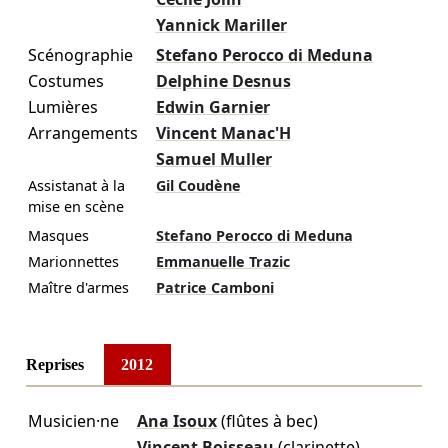
Yannick Mariller
Scénographie
Stefano Perocco di Meduna
Costumes
Delphine Desnus
Lumières
Edwin Garnier
Arrangements
Vincent Manac'H
Samuel Muller
Assistanat à la
Gil Coudène
mise en scène
Masques
Stefano Perocco di Meduna
Marionnettes
Emmanuelle Trazic
Maître d'armes
Patrice Camboni
Reprises
2012
Musicien·ne
Ana Isoux
(flûtes à bec)
Vincent Boisseau
(clarinette)