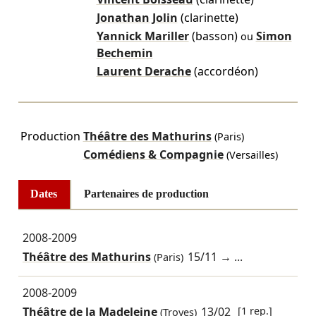
Jonathan Jolin
(clarinette)
Yannick Mariller
(basson)
Simon
ou
Bechemin
Laurent Derache
(accordéon)
Production
Théâtre des Mathurins
(Paris)
Comédiens & Compagnie
(Versailles)
Dates
Partenaires de production
2008-2009
Théâtre des Mathurins
15/11
→ ...
(Paris)
2008-2009
Théâtre de la Madeleine
13/02
[1 rep.]
(Troyes)