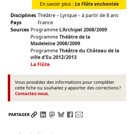
En savoir plus :
La Flûte enchantée
Disciplines
Théâtre – Lyrique – à partir de 8 ans
Pays
France
Sources
Programme
L'Archipel
2008/2009
Programme
Théâtre de la
Madeleine
2008/2009
Programme
Théâtre du Château de la
ville d'Eu
2012/2013
La Flûte
Vous possédez des informations pour compléter
cette fiche ou souhaitez y apporter des corrections ?
Contactez-nous
.
Partager le lien
Partager sur LinkedIn
Partager sur Mastodon
Partager sur Bluesky
Partager sur Facebook
Envoyer par mail
PARTAGER