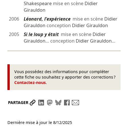
Shakespeare
mise en scène
Didier
Girauldon
2006
Léonard, l'expérience
mise en scène
Didier
Girauldon
conception
Didier Girauldon
2005
Si le loup y était
mise en scène
Didier
Girauldon
… conception
Didier Girauldon
…
Vous possédez des informations pour compléter
cette fiche ou souhaitez y apporter des corrections ?
Contactez-nous
.
Partager le lien
Partager sur LinkedIn
Partager sur Mastodon
Partager sur Bluesky
Partager sur Facebook
Envoyer par mail
PARTAGER
Dernière mise à jour le
8/12/2025