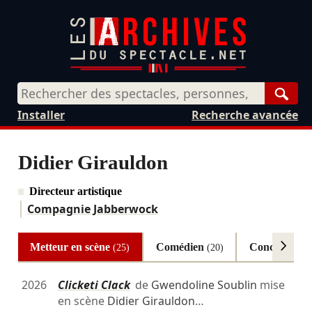
Rech
Installer
Recherche avancée
Didier Girauldon
Directeur artistique
Compagnie Jabberwock
Metteur en scène
Comédien
Conception
(25)
(20)
(
2026
Clicketi Clack
de
Gwendoline Soublin
mise
en scène
Didier Girauldon
…