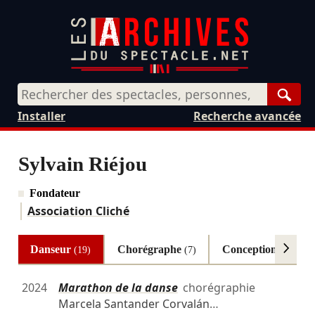
Rech
Installer
Recherche avancée
Sylvain Riéjou
Fondateur
Association Cliché
Danseur
Chorégraphe
Conception
(19)
(7)
(4)
2024
Marathon de la danse
chorégraphie
Marcela Santander Corvalán
…