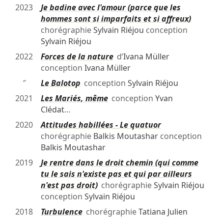
2023
Je badine avec l'amour (parce que les
hommes sont si imparfaits et si affreux)
chorégraphie
Sylvain Riéjou
conception
Sylvain Riéjou
2022
Forces de la nature
d’
Ivana Müller
conception
Ivana Müller
″
Le Balotop
conception
Sylvain Riéjou
2021
Les Mariés, même
conception
Yvan
Clédat
…
2020
Attitudes habillées - Le quatuor
chorégraphie
Balkis Moutashar
conception
Balkis Moutashar
2019
Je rentre dans le droit chemin (qui comme
tu le sais n'existe pas et qui par ailleurs
n'est pas droit)
chorégraphie
Sylvain Riéjou
conception
Sylvain Riéjou
2018
Turbulence
chorégraphie
Tatiana Julien