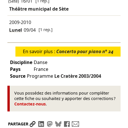
16/01
[1 rep.]
(Sète)
Théâtre municipal de Sète
2009-2010
Lunel
09/04
[1 rep.]
En savoir plus :
Concerto pour piano n° 24
Discipline
Danse
Pays
France
Source
Programme
Le Cratère
2003/2004
Vous possédez des informations pour compléter
cette fiche ou souhaitez y apporter des corrections ?
Contactez-nous
.
Partager le lien
Partager sur LinkedIn
Partager sur Mastodon
Partager sur Bluesky
Partager sur Facebook
Envoyer par mail
PARTAGER