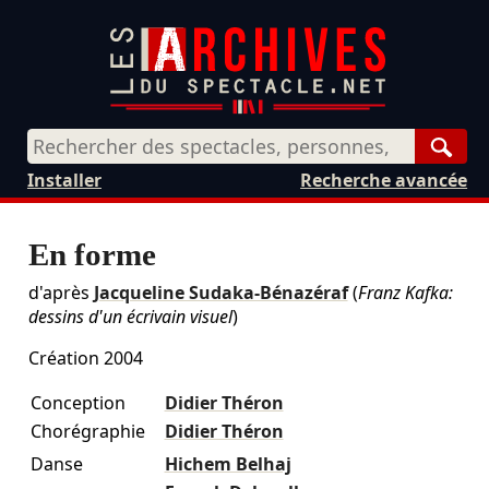
Rech
Installer
Recherche avancée
En forme
d'après
Jacqueline Sudaka-Bénazéraf
(
Franz Kafka:
dessins d'un écrivain visuel
)
Création 2004
Conception
Didier Théron
Chorégraphie
Didier Théron
Danse
Hichem Belhaj