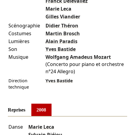
Franck Delevallez
Marie Leca
Gilles Viandier
Scénographie
Didier Théron
Costumes
Martin Brosch
Lumières
Alain Paradis
Son
Yves Bastide
Musique
Wolfgang Amadeus Mozart
(Concerto pour piano et orchestre
n°24 Allegro)
Direction
Yves Bastide
technique
Reprises
2008
Danse
Marie Leca
Sylvain Riéjou