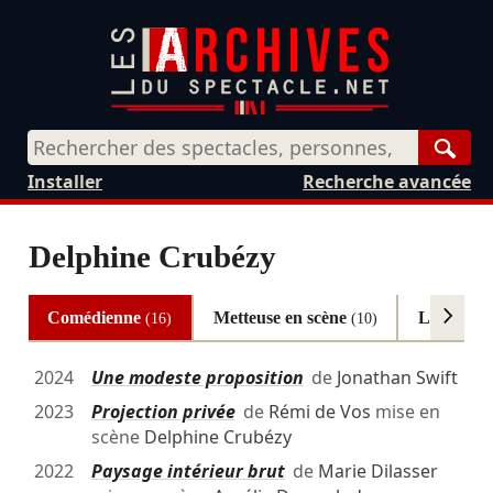
Rech
Installer
Recherche avancée
Delphine Crubézy
Comédienne
Metteuse en scène
Lectrice
(16)
(10)
(
2024
Une modeste proposition
de
Jonathan Swift
2023
Projection privée
de
Rémi de Vos
mise en
scène
Delphine Crubézy
2022
Paysage intérieur brut
de
Marie Dilasser