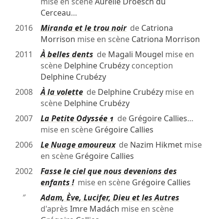
mise en scène
Aurélie Droesch du
Cerceau
…
2016
Miranda et le trou noir
de
Catriona
Morrison
mise en scène
Catriona Morrison
2011
À belles dents
de
Magali Mougel
mise en
scène
Delphine Crubézy
conception
Delphine Crubézy
2008
À la volette
de
Delphine Crubézy
mise en
scène
Delphine Crubézy
2007
La Petite Odyssée 1
de
Grégoire Callies
…
mise en scène
Grégoire Callies
2006
Le Nuage amoureux
de
Nazim Hikmet
mise
en scène
Grégoire Callies
2002
Fasse le ciel que nous devenions des
enfants !
mise en scène
Grégoire Callies
″
Adam, Ève, Lucifer, Dieu et les Autres
d'après
Imre Madách
mise en scène