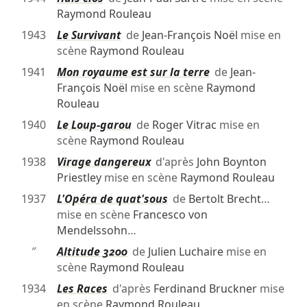
Raymond Rouleau
1943
Le Survivant
de
Jean-François Noël
mise en
scène
Raymond Rouleau
1941
Mon royaume est sur la terre
de
Jean-
François Noël
mise en scène
Raymond
Rouleau
1940
Le Loup-garou
de
Roger Vitrac
mise en
scène
Raymond Rouleau
1938
Virage dangereux
d'après
John Boynton
Priestley
mise en scène
Raymond Rouleau
1937
L'Opéra de quat'sous
de
Bertolt Brecht
…
mise en scène
Francesco von
Mendelssohn
…
″
Altitude 3200
de
Julien Luchaire
mise en
scène
Raymond Rouleau
1934
Les Races
d'après
Ferdinand Bruckner
mise
en scène
Raymond Rouleau