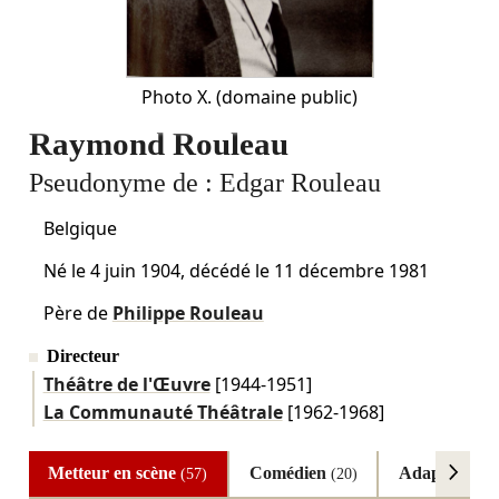
Photo X.
(domaine public)
Raymond Rouleau
Pseudonyme de :
Edgar Rouleau
Belgique
Né le
4 juin 1904
, décédé le
11 décembre 1981
Père de
Philippe Rouleau
Directeur
Théâtre de l'Œuvre
[1944-1951]
La Communauté Théâtrale
[1962-1968]
Metteur en scène
Comédien
Adaptateur
(57)
(20)
(