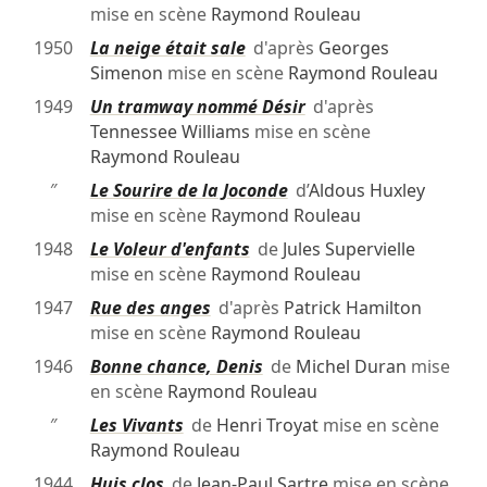
mise en scène
Raymond Rouleau
1950
La neige était sale
d'après
Georges
Simenon
mise en scène
Raymond Rouleau
1949
Un tramway nommé Désir
d'après
Tennessee Williams
mise en scène
Raymond Rouleau
″
Le Sourire de la Joconde
d’
Aldous Huxley
mise en scène
Raymond Rouleau
1948
Le Voleur d'enfants
de
Jules Supervielle
mise en scène
Raymond Rouleau
1947
Rue des anges
d'après
Patrick Hamilton
mise en scène
Raymond Rouleau
1946
Bonne chance, Denis
de
Michel Duran
mise
en scène
Raymond Rouleau
″
Les Vivants
de
Henri Troyat
mise en scène
Raymond Rouleau
1944
Huis clos
de
Jean-Paul Sartre
mise en scène