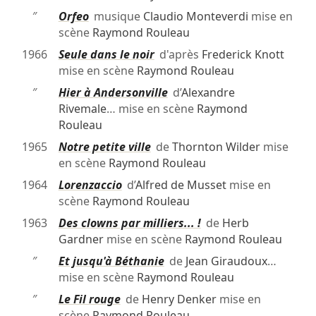
″
Orfeo
musique
Claudio Monteverdi
mise en
scène
Raymond Rouleau
1966
Seule dans le noir
d'après
Frederick Knott
mise en scène
Raymond Rouleau
″
Hier à Andersonville
d’
Alexandre
Rivemale
… mise en scène
Raymond
Rouleau
1965
Notre petite ville
de
Thornton Wilder
mise
en scène
Raymond Rouleau
1964
Lorenzaccio
d’
Alfred de Musset
mise en
scène
Raymond Rouleau
1963
Des clowns par milliers... !
de
Herb
Gardner
mise en scène
Raymond Rouleau
″
Et jusqu'à Béthanie
de
Jean Giraudoux
…
mise en scène
Raymond Rouleau
″
Le Fil rouge
de
Henry Denker
mise en
scène
Raymond Rouleau