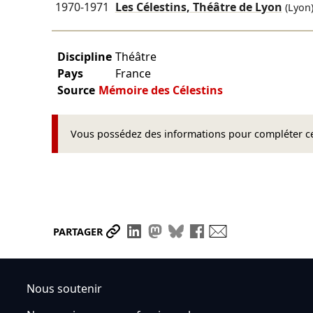
1970-1971
Les Célestins, Théâtre de Lyon
(Lyon
Discipline
Théâtre
Pays
France
Source
Mémoire des Célestins
Vous possédez des informations pour compléter cet
Partager le lien
Partager sur LinkedIn
Partager sur Mastodon
Partager sur Bluesky
Partager sur Face
Envoyer par ma
PARTAGER
Nous soutenir