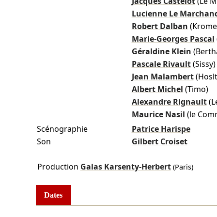
Jacques Castelot
(Le M
Lucienne Le Marchan
Robert Dalban
(Krome
Marie-Georges Pascal
Géraldine Klein
(Berth
Pascale Rivault
(Sissy)
Jean Malambert
(Hoslt
Albert Michel
(Timo)
Alexandre Rignault
(L
Maurice Nasil
(le Com
Scénographie
Patrice Harispe
Son
Gilbert Croiset
Production
Galas Karsenty-Herbert
(Paris)
Dates