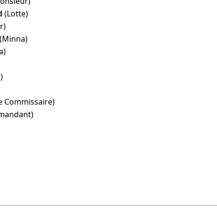
onsieur)
d
(Lotte)
r)
(Minna)
a)
)
e Commissaire)
mandant)