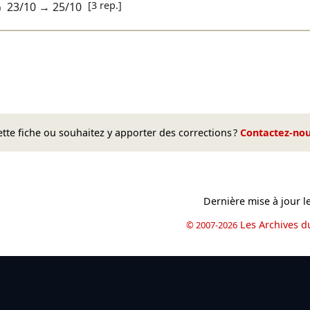
[3 rep.]
23/10
→
25/10
)
te fiche ou souhaitez y apporter des corrections ?
Contactez-no
Dernière mise à jour l
Les Archives d
© 2007-2026
book
il