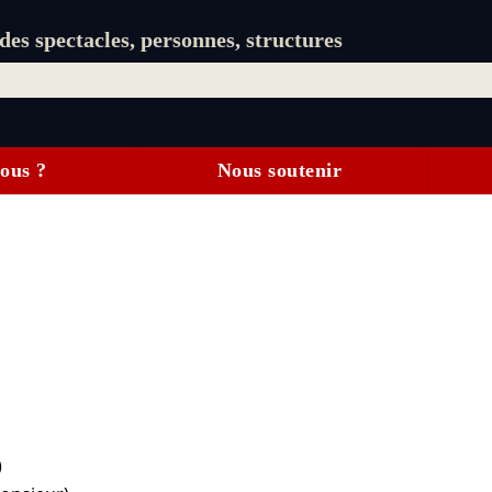
es spectacles, personnes, structures
ous ?
Nous soutenir
)