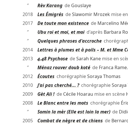
″
Rèv Karang
de
Gouslaye
2018
Les Émigrés
de
Slawomir Mrozek
mise en
2017
De toute mon existence
de
Marcelino Mé
″
Ubu roi et moi, et moi
d'après
Barbara Ro
″
Quelques phrases d'accroche
chorégrap
2014
Lettres à plumes et à poils – M. et Mme 
2013
4.48 Psychose
de
Sarah Kane
mise en sc
″
Ménaz rouver doub koté
de
Franca Rame
2012
Écoutes
chorégraphie
Soraya Thomas
2010
J'ai pas cherché... ?
chorégraphie
Soraya
2009
Gèt Ali !
de
Cécile Hoarau
mise en scène
2008
Le Blanc entre les mots
chorégraphie
Éri
″
Somin la mèr (Elle est loin la mer)
de
Didi
2005
Combat de nègre et de chiens
de
Bernard