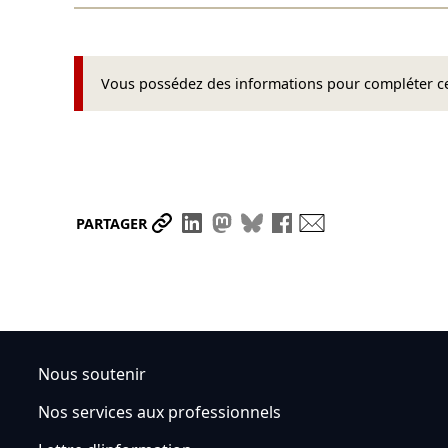
Vous possédez des informations pour compléter cet
Partager le lien
Partager sur LinkedIn
Partager sur Mastodon
Partager sur Bluesky
Partager sur Face
Envoyer par ma
PARTAGER
Nous soutenir
Nos services aux professionnels