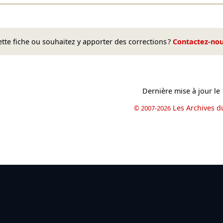
te fiche ou souhaitez y apporter des corrections ?
Contactez-no
Dernière mise à jour le
Les Archives d
© 2007-2026
book
il