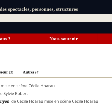
es spectacles, personnes, structures
ous ?
Nous soutenir
sseur
Autres
(3)
(4)
mise en scène
Cécile Hoarau
ie
Sylvie Robert
diyon
de
Cécile Hoarau
mise en scène
Cécile Hoarau