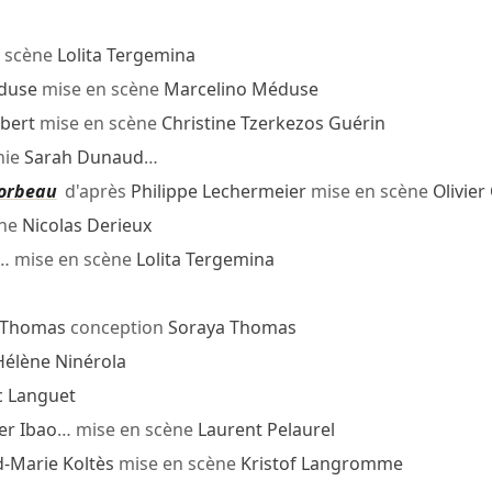
 scène
Lolita Tergemina
duse
mise en scène
Marcelino Méduse
bert
mise en scène
Christine Tzerkezos Guérin
hie
Sarah Dunaud
…
Corbeau
d'après
Philippe Lechermeier
mise en scène
Olivier
ène
Nicolas Derieux
… mise en scène
Lolita Tergemina
 Thomas
conception
Soraya Thomas
Hélène Ninérola
c Languet
er Ibao
… mise en scène
Laurent Pelaurel
-Marie Koltès
mise en scène
Kristof Langromme