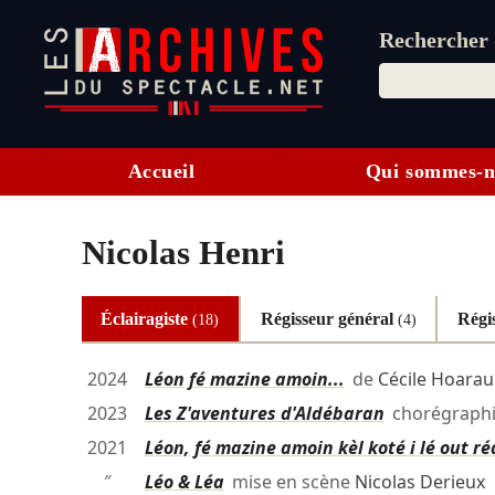
Rechercher d
Accueil
Qui sommes-n
Nicolas Henri
Éclairagiste
Régisseur général
Régi
(18)
(4)
2024
Léon fé mazine amoin...
de
Cécile Hoarau
2023
Les Z'aventures d'Aldébaran
chorégraph
2021
Léon, fé mazine amoin kèl koté i lé out ré
″
Léo & Léa
mise en scène
Nicolas Derieux