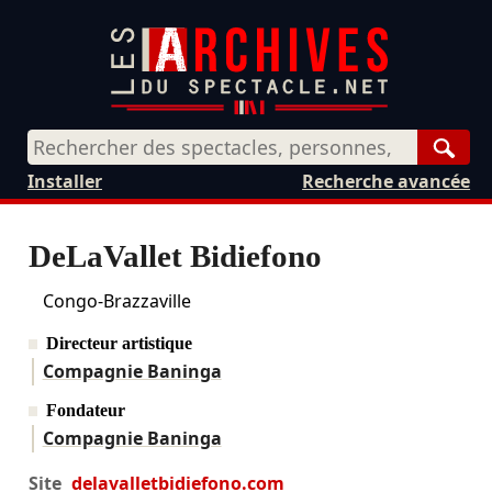
Rech
Installer
Recherche avancée
DeLaVallet Bidiefono
Congo-Brazzaville
Directeur artistique
Compagnie Baninga
Fondateur
Compagnie Baninga
Site
delavalletbidiefono.com