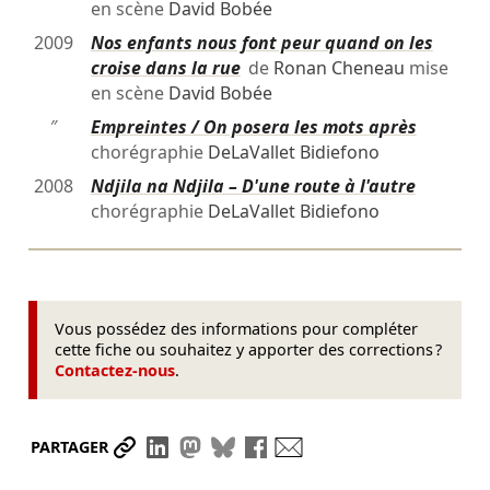
en scène
David Bobée
2009
Nos enfants nous font peur quand on les
croise dans la rue
de
Ronan Cheneau
mise
en scène
David Bobée
″
Empreintes / On posera les mots après
chorégraphie
DeLaVallet Bidiefono
2008
Ndjila na Ndjila – D'une route à l'autre
chorégraphie
DeLaVallet Bidiefono
Vous possédez des informations pour compléter
cette fiche ou souhaitez y apporter des corrections ?
Contactez-nous
.
Partager le lien
Partager sur LinkedIn
Partager sur Mastodon
Partager sur Bluesky
Partager sur Facebook
Envoyer par mail
PARTAGER