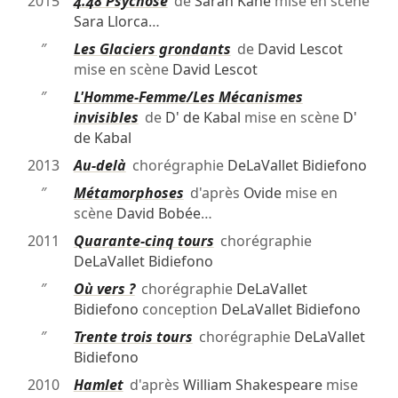
2015
4.48 Psychose
de
Sarah Kane
mise en scène
Sara Llorca
…
″
Les Glaciers grondants
de
David Lescot
mise en scène
David Lescot
″
L'Homme-Femme/Les Mécanismes
invisibles
de
D' de Kabal
mise en scène
D'
de Kabal
2013
Au-delà
chorégraphie
DeLaVallet Bidiefono
″
Métamorphoses
d'après
Ovide
mise en
scène
David Bobée
…
2011
Quarante-cinq tours
chorégraphie
DeLaVallet Bidiefono
″
Où vers ?
chorégraphie
DeLaVallet
Bidiefono
conception
DeLaVallet Bidiefono
″
Trente trois tours
chorégraphie
DeLaVallet
Bidiefono
2010
Hamlet
d'après
William Shakespeare
mise