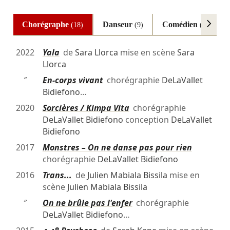
Chorégraphe
Danseur
Comédien
(18)
(9)
(6)
2022
Yala
de
Sara Llorca
mise en scène
Sara
Llorca
″
En-corps vivant
chorégraphie
DeLaVallet
Bidiefono
…
2020
Sorcières / Kimpa Vita
chorégraphie
DeLaVallet Bidiefono
conception
DeLaVallet
Bidiefono
2017
Monstres – On ne danse pas pour rien
chorégraphie
DeLaVallet Bidiefono
2016
Trans...
de
Julien Mabiala Bissila
mise en
scène
Julien Mabiala Bissila
″
On ne brûle pas l'enfer
chorégraphie
DeLaVallet Bidiefono
…