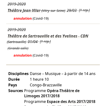
2019-2020
Théâtre Jean-Vilar
29/03
[1 rep.]
(Vitry-sur-Seine)
annulation
(Covid-19)
2019-2020
Théâtre de Sartrouville et des Yvelines - CDN
01/04
[1 rep.]
(Sartrouville)
(Grande salle)
annulation
(Covid-19)
Disciplines
Danse – Musique – à partir de 14 ans
Durée
1 heure 10
Pays
Congo-Brazzaville
Sources
Programme
Opéra-Théâtre de
Limoges
2017/2018
Programme
Espace des Arts
2017/2018