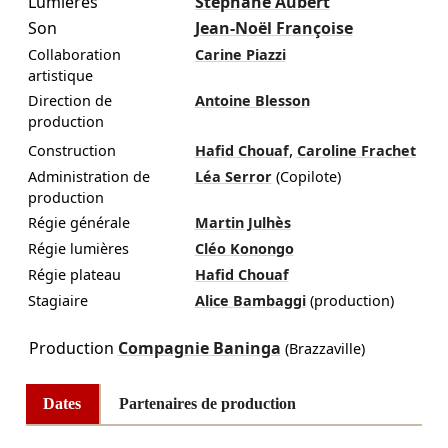
Lumières
Stéphane Aubert
Son
Jean-Noël Françoise
Collaboration
Carine Piazzi
artistique
Direction de
Antoine Blesson
production
,
Construction
Hafid Chouaf
Caroline Frachet
Administration de
Léa Serror
(Copilote)
production
Régie générale
Martin Julhès
Régie lumières
Cléo Konongo
Régie plateau
Hafid Chouaf
Stagiaire
Alice Bambaggi
(production)
Production
Compagnie Baninga
(Brazzaville)
Dates
Partenaires de production