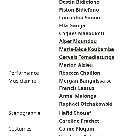
Destin Bidiefono
Fiston Bidiefono
Lousinhia Simon
Ella Ganga
Cognes Mayoukou
Aïper Moundou
Marie-Bède Koubemba
Gervais Tomadiatunga
Marion Alzieu
Performance
Rébecca Chaillon
Musicien·ne
Morgan Banguissa
ou
Francis Lassus
Armel Malonga
Raphaël Otchakowski
Scénographie
Hafid Chouaf
Caroline Frachet
Costumes
Coline Ploquin