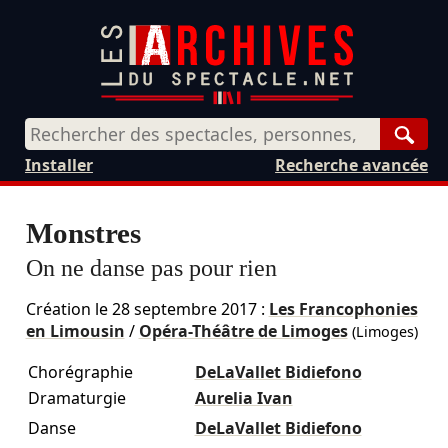
Rech
Installer
Recherche avancée
Monstres
On ne danse pas pour rien
Création le
28 septembre 2017
:
Les Francophonies
en Limousin
/
Opéra-Théâtre de Limoges
(Limoges)
Chorégraphie
DeLaVallet Bidiefono
Dramaturgie
Aurelia Ivan
Danse
DeLaVallet Bidiefono