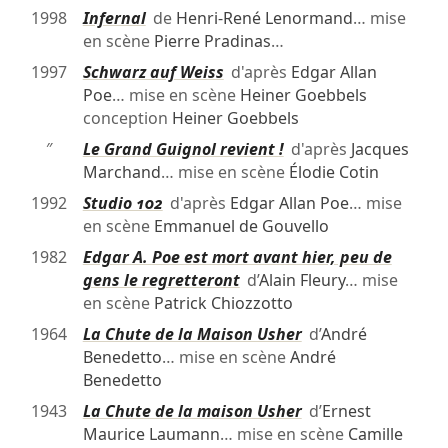
1998
Infernal
de
Henri-René Lenormand
… mise
en scène
Pierre Pradinas
…
1997
Schwarz auf Weiss
d'après
Edgar Allan
Poe
… mise en scène
Heiner Goebbels
conception
Heiner Goebbels
″
Le Grand Guignol revient !
d'après
Jacques
Marchand
… mise en scène
Élodie Cotin
1992
Studio 102
d'après
Edgar Allan Poe
… mise
en scène
Emmanuel de Gouvello
1982
Edgar A. Poe est mort avant hier, peu de
gens le regretteront
d’
Alain Fleury
… mise
en scène
Patrick Chiozzotto
1964
La Chute de la Maison Usher
d’
André
Benedetto
… mise en scène
André
Benedetto
1943
La Chute de la maison Usher
d’
Ernest
Maurice Laumann
… mise en scène
Camille