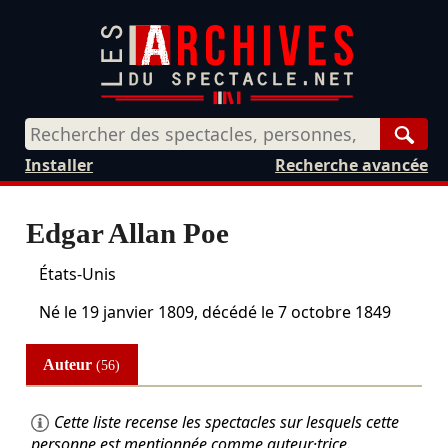
Rech
Installer
Recherche avancée
Edgar Allan Poe
États-Unis
Né le
19 janvier 1809
, décédé le
7 octobre 1849
Auteur
(56)
Cette liste recense les spectacles sur lesquels cette
personne est mentionnée comme auteur·trice.