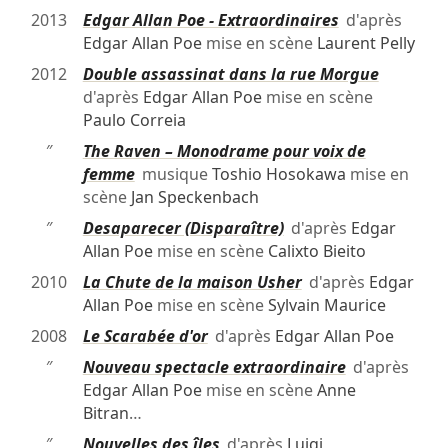
2013
Edgar Allan Poe - Extraordinaires
d'après
Edgar Allan Poe
mise en scène
Laurent Pelly
2012
Double assassinat dans la rue Morgue
d'après
Edgar Allan Poe
mise en scène
Paulo Correia
″
The Raven – Monodrame pour voix de
femme
musique
Toshio Hosokawa
mise en
scène
Jan Speckenbach
″
Desaparecer (Disparaître)
d'après
Edgar
Allan Poe
mise en scène
Calixto Bieito
2010
La Chute de la maison Usher
d'après
Edgar
Allan Poe
mise en scène
Sylvain Maurice
2008
Le Scarabée d'or
d'après
Edgar Allan Poe
″
Nouveau spectacle extraordinaire
d'après
Edgar Allan Poe
mise en scène
Anne
Bitran
…
″
Nouvelles des îles
d'après
Luigi