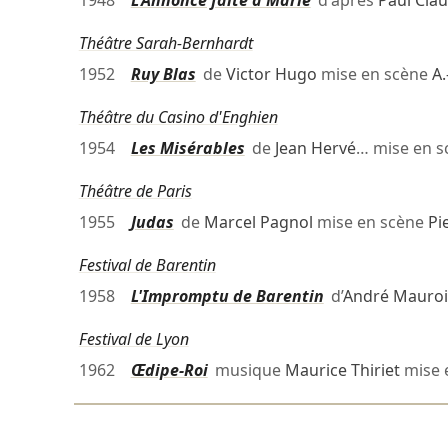
1948
L'Annonce faite à Marie
d'après
Paul Clau
Théâtre Sarah-Bernhardt
1952
Ruy Blas
de
Victor Hugo
mise en scène
A.
Théâtre du Casino d'Enghien
1954
Les Misérables
de
Jean Hervé
… mise en 
Théâtre de Paris
1955
Judas
de
Marcel Pagnol
mise en scène
Pi
Festival de Barentin
1958
L'Impromptu de Barentin
d’
André Mauroi
Festival de Lyon
1962
Œdipe-Roi
musique
Maurice Thiriet
mise 