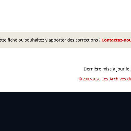
te fiche ou souhaitez y apporter des corrections ?
Contactez-no
Dernière mise à jour le
Les Archives d
© 2007-2026
book
il