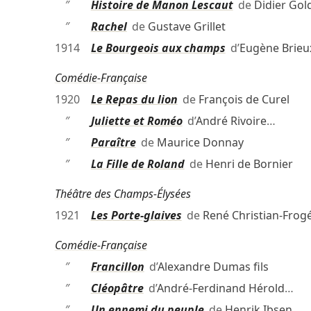
″
Histoire de Manon Lescaut
de
Didier Gol
″
Rachel
de
Gustave Grillet
1914
Le Bourgeois aux champs
d’
Eugène Brieu
Comédie-Française
1920
Le Repas du lion
de
François de Curel
″
Juliette et Roméo
d’
André Rivoire
…
″
Paraître
de
Maurice Donnay
″
La Fille de Roland
de
Henri de Bornier
Théâtre des Champs-Élysées
1921
Les Porte-glaives
de
René Christian-Frog
Comédie-Française
″
Francillon
d’
Alexandre Dumas fils
″
Cléopâtre
d’
André-Ferdinand Hérold
…
″
Un ennemi du peuple
de
Henrik Ibsen