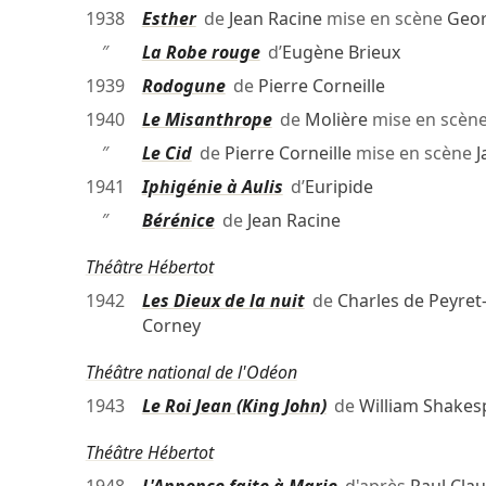
1938
Esther
de
Jean Racine
mise en scène
Geor
″
La Robe rouge
d’
Eugène Brieux
1939
Rodogune
de
Pierre Corneille
1940
Le Misanthrope
de
Molière
mise en scèn
″
Le Cid
de
Pierre Corneille
mise en scène
J
1941
Iphigénie à Aulis
d’
Euripide
″
Bérénice
de
Jean Racine
Théâtre Hébertot
1942
Les Dieux de la nuit
de
Charles de Peyret
Corney
Théâtre national de l'Odéon
1943
Le Roi Jean (King John)
de
William Shakes
Théâtre Hébertot