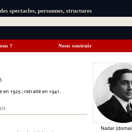
es spectacles, personnes, structures
ous ?
Nous soutenir
6
 en 1925 ; retraité en 1941.
s
(1)
Nadar
(domain