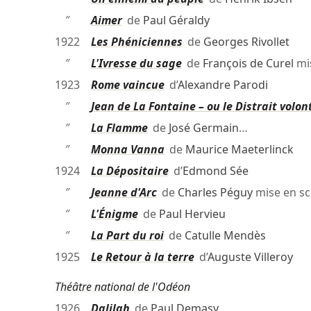
″
Aimer
de
Paul Géraldy
1922
Les Phéniciennes
de
Georges Rivollet
″
L'Ivresse du sage
de
François de Curel
mi
1923
Rome vaincue
d’
Alexandre Parodi
″
Jean de La Fontaine – ou le Distrait volon
″
La Flamme
de
José Germain
…
″
Monna Vanna
de
Maurice Maeterlinck
1924
La Dépositaire
d’
Edmond Sée
″
Jeanne d'Arc
de
Charles Péguy
mise en s
″
L'Énigme
de
Paul Hervieu
″
La Part du roi
de
Catulle Mendès
1925
Le Retour à la terre
d’
Auguste Villeroy
Théâtre national de l'Odéon
1926
Dalilah
de
Paul Demasy