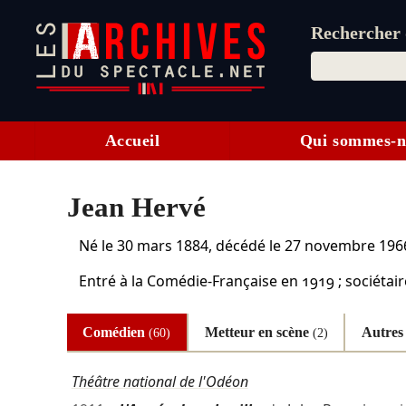
Rechercher d
Accueil
Qui sommes-n
Jean Hervé
Né le
30 mars 1884
, décédé le
27 novembre 196
Entré à la Comédie-Française en 1919 ; sociétaire
Comédien
Metteur en scène
Autre
(60)
(2)
Théâtre national de l'Odéon