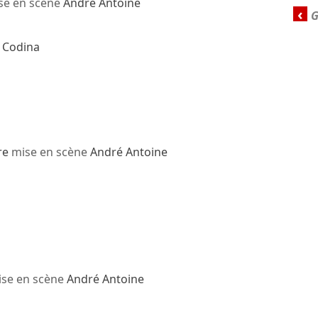
se en scène
André Antoine
‹
y Codina
re
mise en scène
André Antoine
se en scène
André Antoine