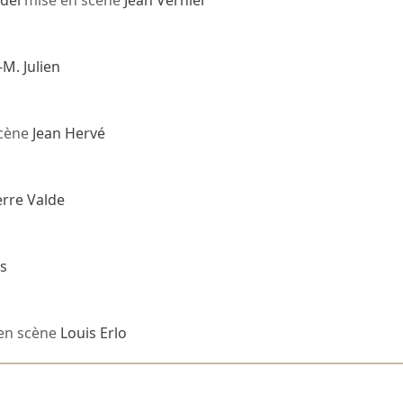
del
mise en scène
Jean Vernier
-M. Julien
scène
Jean Hervé
erre Valde
s
en scène
Louis Erlo