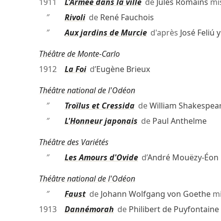
1911
L'Armée dans la ville
de
Jules Romains
mi
″
Rivoli
de
René Fauchois
″
Aux jardins de Murcie
d'après
José Feliú 
Théâtre de Monte-Carlo
1912
La Foi
d’
Eugène Brieux
Théâtre national de l'Odéon
″
Troïlus et Cressida
de
William Shakespea
″
L'Honneur japonais
de
Paul Anthelme
Théâtre des Variétés
″
Les Amours d'Ovide
d’
André Mouëzy-Éon
Théâtre national de l'Odéon
″
Faust
de
Johann Wolfgang von Goethe
mi
1913
Dannémorah
de
Philibert de Puyfontaine