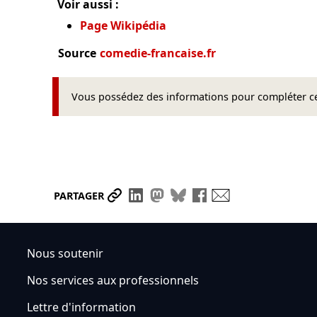
Voir aussi :
Page Wikipédia
Source
comedie-francaise.fr
Vous possédez des informations pour compléter cet
Partager le lien
Partager sur LinkedIn
Partager sur Mastodon
Partager sur Bluesky
Partager sur Face
Envoyer par ma
PARTAGER
Nous soutenir
Nos services aux professionnels
Lettre d'information