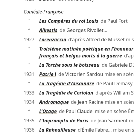
Comédie-Française
″
Les Compères du roi Louis
de
Paul Fort
″
Alkestis
de
Georges Rivollet
…
1927
Lorenzaccio
d'après
Alfred de Musset
mis
″
Troisième matinée poétique en l'honneur
français et belges morts à la guerre
d'ap
″
La Torche sous le boisseau
de
Gabriele D
1931
Patrie !
de
Victorien Sardou
mise en scè
″
La Tragédie d'Alexandre
de
Paul Demasy
1933
La Tragédie de Coriolan
d'après
William 
1934
Andromaque
de
Jean Racine
mise en scè
″
L'Otage
de
Paul Claudel
mise en scène
Ém
1935
L'Impromptu de Paris
de
Jean Sarment
mi
1936
La Rabouilleuse
d’
Émile Fabre
… mise en 