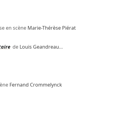
se en scène
Marie-Thérèse Piérat
taire
de
Louis Geandreau
…
cène
Fernand Crommelynck