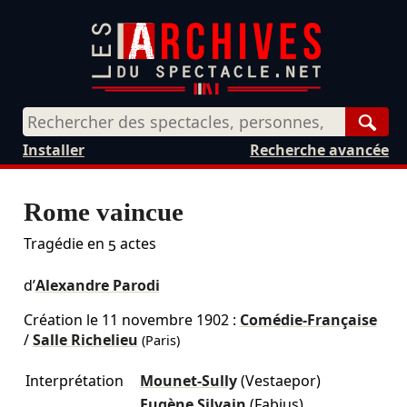
Rech
Installer
Recherche avancée
Rome vaincue
Tragédie en 5 actes
d’
Alexandre Parodi
Création le
11 novembre 1902
:
Comédie-Française
/
Salle Richelieu
(Paris)
Interprétation
Mounet-Sully
(Vestaepor)
Eugène Silvain
(Fabius)