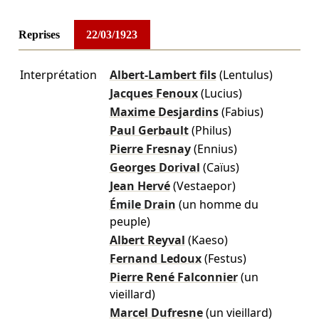
Reprises
22/03/1923
Interprétation
Albert-Lambert fils
(Lentulus)
Jacques Fenoux
(Lucius)
Maxime Desjardins
(Fabius)
Paul Gerbault
(Philus)
Pierre Fresnay
(Ennius)
Georges Dorival
(Caïus)
Jean Hervé
(Vestaepor)
Émile Drain
(un homme du
peuple)
Albert Reyval
(Kaeso)
Fernand Ledoux
(Festus)
Pierre René Falconnier
(un
vieillard)
Marcel Dufresne
(un vieillard)