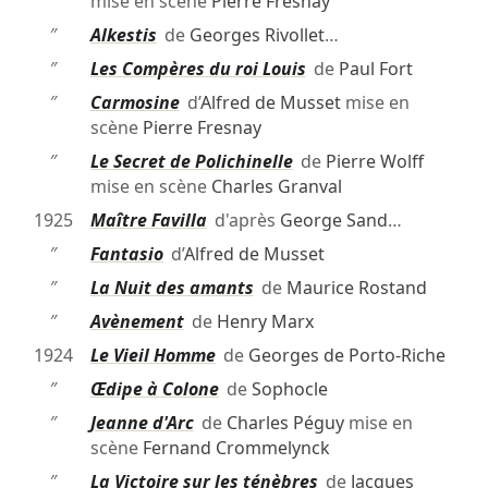
mise en scène
Pierre Fresnay
″
Alkestis
de
Georges Rivollet
…
″
Les Compères du roi Louis
de
Paul Fort
″
Carmosine
d’
Alfred de Musset
mise en
scène
Pierre Fresnay
″
Le Secret de Polichinelle
de
Pierre Wolff
mise en scène
Charles Granval
1925
Maître Favilla
d'après
George Sand
…
″
Fantasio
d’
Alfred de Musset
″
La Nuit des amants
de
Maurice Rostand
″
Avènement
de
Henry Marx
1924
Le Vieil Homme
de
Georges de Porto-Riche
″
Œdipe à Colone
de
Sophocle
″
Jeanne d'Arc
de
Charles Péguy
mise en
scène
Fernand Crommelynck
″
La Victoire sur les ténèbres
de
Jacques