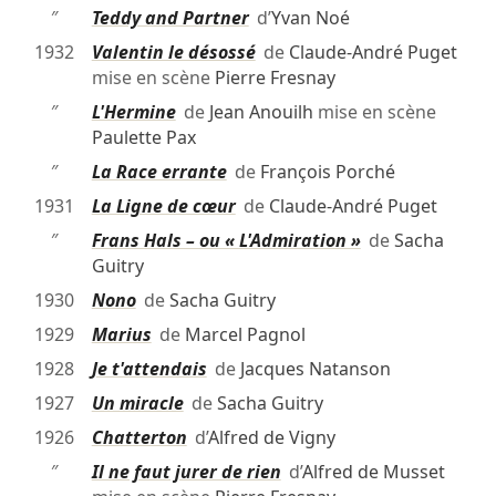
″
Teddy and Partner
d’
Yvan Noé
1932
Valentin le désossé
de
Claude-André Puget
mise en scène
Pierre Fresnay
″
L'Hermine
de
Jean Anouilh
mise en scène
Paulette Pax
″
La Race errante
de
François Porché
1931
La Ligne de cœur
de
Claude-André Puget
″
Frans Hals – ou « L'Admiration »
de
Sacha
Guitry
1930
Nono
de
Sacha Guitry
1929
Marius
de
Marcel Pagnol
1928
Je t'attendais
de
Jacques Natanson
1927
Un miracle
de
Sacha Guitry
1926
Chatterton
d’
Alfred de Vigny
″
Il ne faut jurer de rien
d’
Alfred de Musset