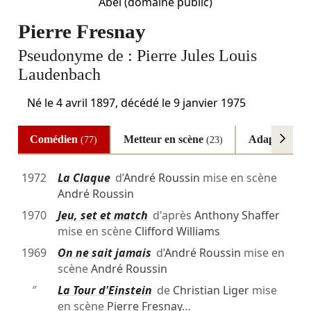
Abel
(domaine public)
Pierre Fresnay
Pseudonyme de :
Pierre Jules Louis
Laudenbach
Né le
4 avril 1897
, décédé le
9 janvier 1975
Comédien
Metteur en scène
Adaptateur
(77)
(23)
(
1972
La Claque
d’
André Roussin
mise en scène
André Roussin
1970
Jeu, set et match
d'après
Anthony Shaffer
mise en scène
Clifford Williams
1969
On ne sait jamais
d’
André Roussin
mise en
scène
André Roussin
″
La Tour d'Einstein
de
Christian Liger
mise
en scène
Pierre Fresnay
…