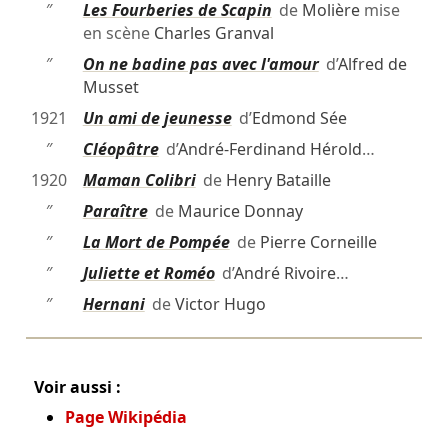
″
Les Fourberies de Scapin
de
Molière
mise
en scène
Charles Granval
″
On ne badine pas avec l'amour
d’
Alfred de
Musset
1921
Un ami de jeunesse
d’
Edmond Sée
″
Cléopâtre
d’
André-Ferdinand Hérold
…
1920
Maman Colibri
de
Henry Bataille
″
Paraître
de
Maurice Donnay
″
La Mort de Pompée
de
Pierre Corneille
″
Juliette et Roméo
d’
André Rivoire
…
″
Hernani
de
Victor Hugo
Voir aussi :
Page Wikipédia