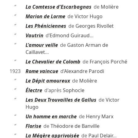
″
La Comtesse d'Escarbagnas
de
Molière
″
Marion de Lorme
de
Victor Hugo
″
Les Phéniciennes
de
Georges Rivollet
″
Vautrin
d’
Edmond Guiraud
…
″
L'amour veille
de
Gaston Arman de
Caillavet
…
″
Le Chevalier de Colomb
de
François Porché
1923
Rome vaincue
d’
Alexandre Parodi
″
Le Dépit amoureux
de
Molière
″
Électre
d'après
Sophocle
″
Les Deux Trouvailles de Gallus
de
Victor
Hugo
″
Un homme en marche
de
Henry Marx
″
Florise
de
Théodore de Banville
″
La Mégère apprivoisée
de
Paul Delair
…