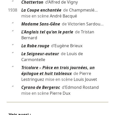
″
Chatterton
d’
Alfred de Vigny
1938
La Coupe enchantée
de
Champmeslé
…
mise en scène
André Bacqué
″
Madame Sans-Gêne
de
Victorien Sardou
…
″
L'Anglais tel qu'on le parle
de
Tristan
Bernard
″
La Robe rouge
d’
Eugène Brieux
″
Le Seigneur-auteur
de
Louis de
Carmontelle
″
Tricolore – Pièce en trois journées, un
épilogue et huit tableaux
de
Pierre
Lestringuez
mise en scène
Louis Jouvet
″
Cyrano de Bergerac
d’
Edmond Rostand
mise en scène
Pierre Dux
Voir aussi :