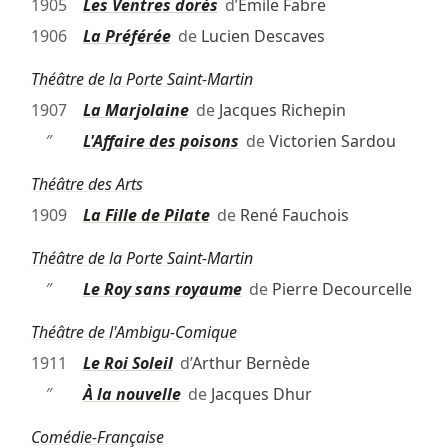
1905
Les Ventres dorés
d’
Émile Fabre
1906
La Préférée
de
Lucien Descaves
Théâtre de la Porte Saint-Martin
1907
La Marjolaine
de
Jacques Richepin
″
L'Affaire des poisons
de
Victorien Sardou
Théâtre des Arts
1909
La Fille de Pilate
de
René Fauchois
Théâtre de la Porte Saint-Martin
″
Le Roy sans royaume
de
Pierre Decourcelle
Théâtre de l'Ambigu-Comique
1911
Le Roi Soleil
d’
Arthur Bernède
″
À la nouvelle
de
Jacques Dhur
Comédie-Française