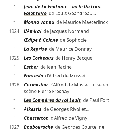
″
Jean de La Fontaine – ou le Distrait
volontaire
de
Louis Geandreau
…
″
Monna Vanna
de
Maurice Maeterlinck
1924
L'Amiral
de
Jacques Normand
″
Œdipe à Colone
de
Sophocle
″
La Reprise
de
Maurice Donnay
1925
Les Corbeaux
de
Henry Becque
″
Esther
de
Jean Racine
″
Fantasio
d’
Alfred de Musset
1926
Carmosine
d’
Alfred de Musset
mise en
scène
Pierre Fresnay
″
Les Compères du roi Louis
de
Paul Fort
″
Alkestis
de
Georges Rivollet
…
″
Chatterton
d’
Alfred de Vigny
1927
Boubouroche
de
Georges Courteline