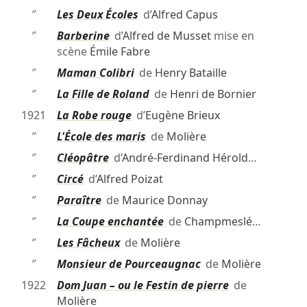
″
Les Deux Écoles
d’
Alfred Capus
″
Barberine
d’
Alfred de Musset
mise en
scène
Émile Fabre
″
Maman Colibri
de
Henry Bataille
″
La Fille de Roland
de
Henri de Bornier
1921
La Robe rouge
d’
Eugène Brieux
″
L'École des maris
de
Molière
″
Cléopâtre
d’
André-Ferdinand Hérold
…
″
Circé
d’
Alfred Poizat
″
Paraître
de
Maurice Donnay
″
La Coupe enchantée
de
Champmeslé
…
″
Les Fâcheux
de
Molière
″
Monsieur de Pourceaugnac
de
Molière
1922
Dom Juan – ou le Festin de pierre
de
Molière