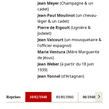
Jean Meyer
(Champagne & un
cadet)
Jean-Paul Moulinot
(un chevau-
léger & un cadet)
Pierre de Rigoult
(Lignière &
Jodelet)
Jean Valcourt
(un mousquetaire &
l'officier espagnol)
Marie Ventura
(Mère Marguerite
de Jésus)
Jean Weber
(à partir du 18 juin
1939)
Jean Yonnel
(d'Artagnan)
Reprises
10/02/1940
01/01/1941
06/1948
04