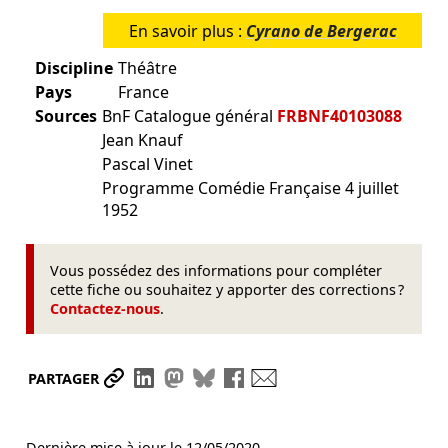
En savoir plus :
Cyrano de Bergerac
Discipline
Théâtre
Pays
France
Sources
BnF Catalogue général
FRBNF40103088
Jean Knauf
Pascal Vinet
Programme Comédie Française 4 juillet
1952
Vous possédez des informations pour compléter
cette fiche ou souhaitez y apporter des corrections ?
Contactez-nous
.
Partager le lien
Partager sur LinkedIn
Partager sur Mastodon
Partager sur Bluesky
Partager sur Facebook
Envoyer par mail
PARTAGER
Dernière mise à jour le
12/05/2020