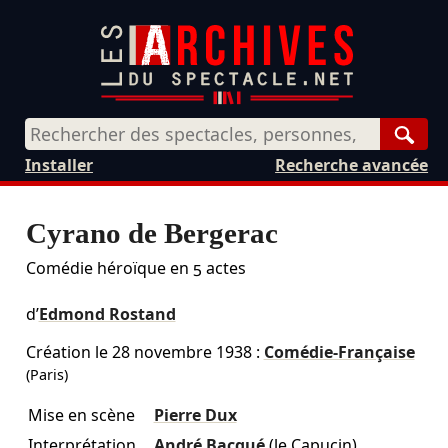
Rech
Installer
Recherche avancée
Cyrano de Bergerac
Comédie héroïque en 5 actes
d’
Edmond Rostand
Création le
28 novembre 1938
:
Comédie-Française
(Paris)
Mise en scène
Pierre Dux
Interprétation
André Bacqué
(le Capucin)