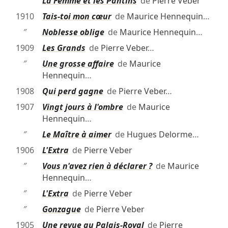
″
La Femme et les Pantins
de
Pierre Veber
1910
Tais-toi mon cœur
de
Maurice Hennequin
…
″
Noblesse oblige
de
Maurice Hennequin
…
1909
Les Grands
de
Pierre Veber
…
″
Une grosse affaire
de
Maurice
Hennequin
…
1908
Qui perd gagne
de
Pierre Veber
…
1907
Vingt jours à l'ombre
de
Maurice
Hennequin
…
″
Le Maître à aimer
de
Hugues Delorme
…
1906
L'Extra
de
Pierre Veber
″
Vous n'avez rien à déclarer ?
de
Maurice
Hennequin
…
″
L'Extra
de
Pierre Veber
″
Gonzague
de
Pierre Veber
1905
Une revue au Palais-Royal
de
Pierre