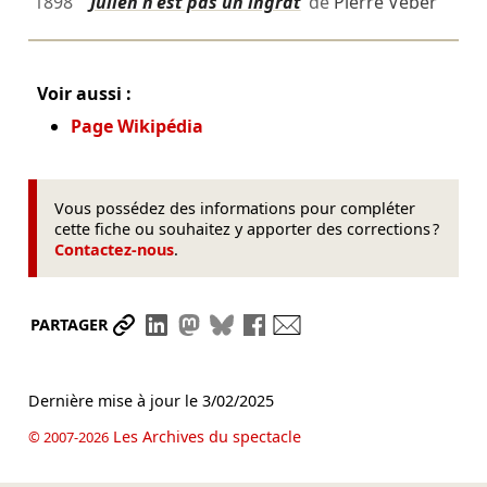
1898
Julien n'est pas un ingrat
de
Pierre Veber
Voir aussi :
Page Wikipédia
Vous possédez des informations pour compléter
cette fiche ou souhaitez y apporter des corrections ?
Contactez-nous
.
Partager le lien
Partager sur LinkedIn
Partager sur Mastodon
Partager sur Bluesky
Partager sur Facebook
Envoyer par mail
PARTAGER
Dernière mise à jour le
3/02/2025
Les Archives du spectacle
© 2007-2026