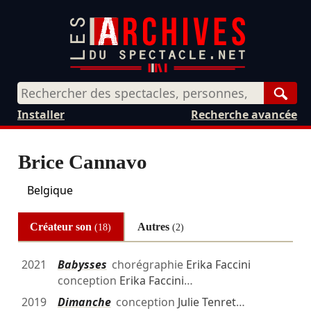
Rech
Installer
Recherche avancée
Brice Cannavo
Belgique
Créateur son
Autres
(18)
(2)
2021
Babysses
chorégraphie
Erika Faccini
conception
Erika Faccini
…
2019
Dimanche
conception
Julie Tenret
…