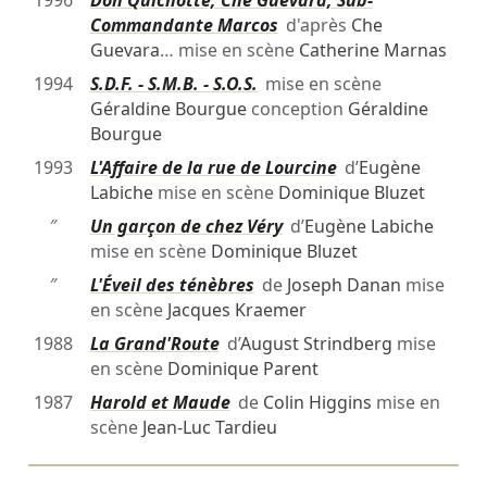
1996
Don Quichotte, Che Guevara, Sub-
Commandante Marcos
d'après
Che
Guevara
… mise en scène
Catherine Marnas
1994
S.D.F. - S.M.B. - S.O.S.
mise en scène
Géraldine Bourgue
conception
Géraldine
Bourgue
1993
L'Affaire de la rue de Lourcine
d’
Eugène
Labiche
mise en scène
Dominique Bluzet
″
Un garçon de chez Véry
d’
Eugène Labiche
mise en scène
Dominique Bluzet
″
L'Éveil des ténèbres
de
Joseph Danan
mise
en scène
Jacques Kraemer
1988
La Grand'Route
d’
August Strindberg
mise
en scène
Dominique Parent
1987
Harold et Maude
de
Colin Higgins
mise en
scène
Jean-Luc Tardieu