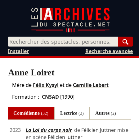
Rech
Installer
Recherche avancée
Anne Loiret
Mère de
Félix Kysyl
et de
Camille Lebert
Formation :
CNSAD
[1990]
Comédienne
Lectrice
Autres
(32)
(3)
(2)
2023
La Loi du corps noir
de
Félicien Juttner
mise
en scène
Félicien Juttner