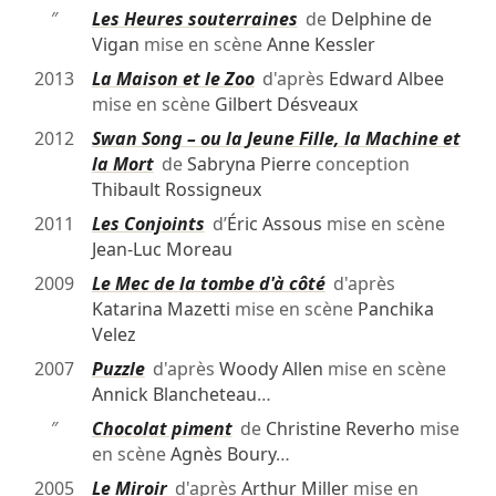
″
Les Heures souterraines
de
Delphine de
Vigan
mise en scène
Anne Kessler
2013
La Maison et le Zoo
d'après
Edward Albee
mise en scène
Gilbert Désveaux
2012
Swan Song – ou la Jeune Fille, la Machine et
la Mort
de
Sabryna Pierre
conception
Thibault Rossigneux
2011
Les Conjoints
d’
Éric Assous
mise en scène
Jean-Luc Moreau
2009
Le Mec de la tombe d'à côté
d'après
Katarina Mazetti
mise en scène
Panchika
Velez
2007
Puzzle
d'après
Woody Allen
mise en scène
Annick Blancheteau
…
″
Chocolat piment
de
Christine Reverho
mise
en scène
Agnès Boury
…
2005
Le Miroir
d'après
Arthur Miller
mise en