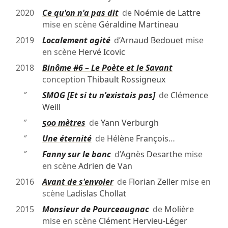
2020
Ce qu'on n'a pas dit
de
Noémie de Lattre
mise en scène
Géraldine Martineau
2019
Localement agité
d’
Arnaud Bedouet
mise
en scène
Hervé Icovic
2018
Binôme #6 – Le Poète et le Savant
conception
Thibault Rossigneux
″
SMOG [Et si tu n'existais pas]
de
Clémence
Weill
″
500 mètres
de
Yann Verburgh
″
Une éternité
de
Hélène François
…
″
Fanny sur le banc
d’
Agnès Desarthe
mise
en scène
Adrien de Van
2016
Avant de s'envoler
de
Florian Zeller
mise en
scène
Ladislas Chollat
2015
Monsieur de Pourceaugnac
de
Molière
mise en scène
Clément Hervieu-Léger