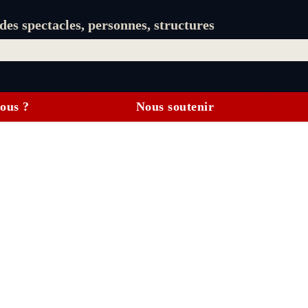
es spectacles, personnes, structures
ous ?
Nous soutenir