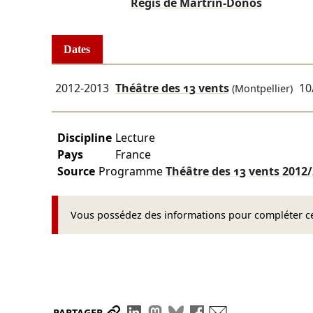
Régis de Martrin-Donos
Dates
2012-2013
Théâtre des 13 vents
10
(Montpellier)
Discipline
Lecture
Pays
France
Source
Programme
Théâtre des 13 vents
2012
Vous possédez des informations pour compléter cet
Partager le lien
Partager sur LinkedIn
Partager sur Mastodon
Partager sur Bluesky
Partager sur Face
Envoyer par ma
PARTAGER