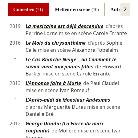
Comédien
Metteur en scène
Autres
(21)
(10)
(2)
2019
La mexicaine est déjà descendue
d'après
Perrine Lorne
mise en scène
Carole Errante
2016
Le Mois du chrysanthème
d'après
Sophie
Calle
mise en scène
Alexandra Tobelaim
″
Le Cas Blanche-Neige – ou Comment le
savoir vient aux jeunes filles
de
Howard
Barker
mise en scène
Carole Errante
2013
L'Annonce faite à Marie
de
Paul Claudel
mise en scène
Ivan Romeuf
″
L'Après-midi de Monsieur Andesmas
d'après
Marguerite Duras
mise en scène
Danielle Bré
2012
George Dandin (La Farce du mari
confondu)
de
Molière
mise en scène
Ivan
Romeuf