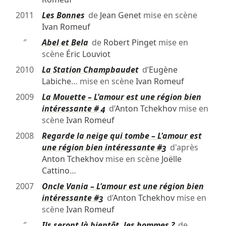
2011
Les Bonnes
de
Jean Genet
mise en scène
Ivan Romeuf
″
Abel et Bela
de
Robert Pinget
mise en
scène
Éric Louviot
2010
La Station Champbaudet
d’
Eugène
Labiche
… mise en scène
Ivan Romeuf
2009
La Mouette – L'amour est une région bien
intéressante # 4
d’
Anton Tchekhov
mise en
scène
Ivan Romeuf
2008
Regarde la neige qui tombe – L'amour est
une région bien intéressante #3
d'après
Anton Tchekhov
mise en scène
Joëlle
Cattino
…
2007
Oncle Vania – L'amour est une région bien
intéressante #3
d’
Anton Tchekhov
mise en
scène
Ivan Romeuf
″
Ils seront là bientôt, les hommes ?
de