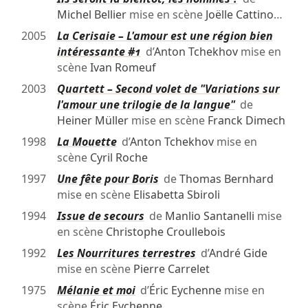
Michel Bellier
mise en scène
Joëlle Cattino
…
2005
La Cerisaie – L'amour est une région bien
intéressante #1
d’
Anton Tchekhov
mise en
scène
Ivan Romeuf
2003
Quartett – Second volet de "Variations sur
l'amour une trilogie de la langue"
de
Heiner Müller
mise en scène
Franck Dimech
1998
La Mouette
d’
Anton Tchekhov
mise en
scène
Cyril Roche
1997
Une fête pour Boris
de
Thomas Bernhard
mise en scène
Elisabetta Sbiroli
1994
Issue de secours
de
Manlio Santanelli
mise
en scène
Christophe Croullebois
1992
Les Nourritures terrestres
d’
André Gide
mise en scène
Pierre Carrelet
1975
Mélanie et moi
d’
Éric Eychenne
mise en
scène
Éric Eychenne