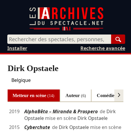
Rech
Installer
Recherche avancée
Dirk Opstaele
Belgique
Metteur en scène
Auteur
Comédien
(14)
(6)
(3)
2019
AlphaBêta – Miranda & Prospero
de
Dirk
Opstaele
mise en scène
Dirk Opstaele
2015
Cyberchute
de
Dirk Opstaele
mise en scène