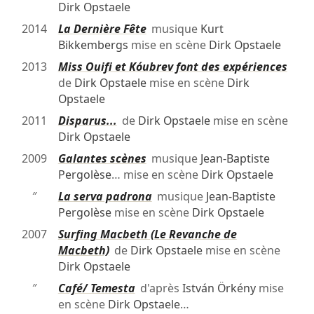
Dirk Opstaele
2014
La Dernière Fête
musique
Kurt
Bikkembergs
mise en scène
Dirk Opstaele
2013
Miss Ouifi et Kóubrev font des expériences
de
Dirk Opstaele
mise en scène
Dirk
Opstaele
2011
Disparus...
de
Dirk Opstaele
mise en scène
Dirk Opstaele
2009
Galantes scènes
musique
Jean-Baptiste
Pergolèse
… mise en scène
Dirk Opstaele
″
La serva padrona
musique
Jean-Baptiste
Pergolèse
mise en scène
Dirk Opstaele
2007
Surfing Macbeth (Le Revanche de
Macbeth)
de
Dirk Opstaele
mise en scène
Dirk Opstaele
″
Café/ Temesta
d'après
István Örkény
mise
en scène
Dirk Opstaele
…