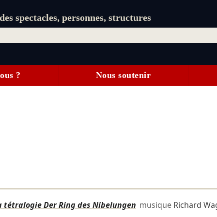
es spectacles, personnes, structures
ous ?
Nous soutenir
a tétralogie Der Ring des Nibelungen
musique
Richard Wa