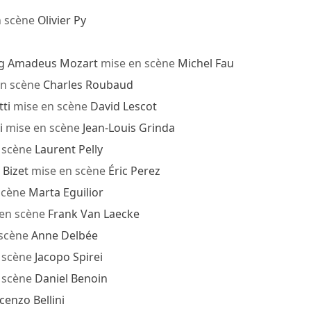
n scène
Olivier Py
g Amadeus Mozart
mise en scène
Michel Fau
n scène
Charles Roubaud
ti
mise en scène
David Lescot
i
mise en scène
Jean-Louis Grinda
 scène
Laurent Pelly
Bizet
mise en scène
Éric Perez
scène
Marta Eguilior
en scène
Frank Van Laecke
 scène
Anne Delbée
 scène
Jacopo Spirei
 scène
Daniel Benoin
cenzo Bellini