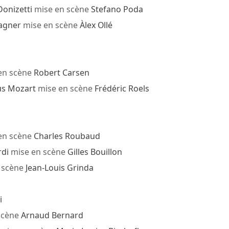
onizetti
mise en scène
Stefano Poda
agner
mise en scène
Àlex Ollé
en scène
Robert Carsen
s Mozart
mise en scène
Frédéric Roels
en scène
Charles Roubaud
rdi
mise en scène
Gilles Bouillon
 scène
Jean-Louis Grinda
i
scène
Arnaud Bernard