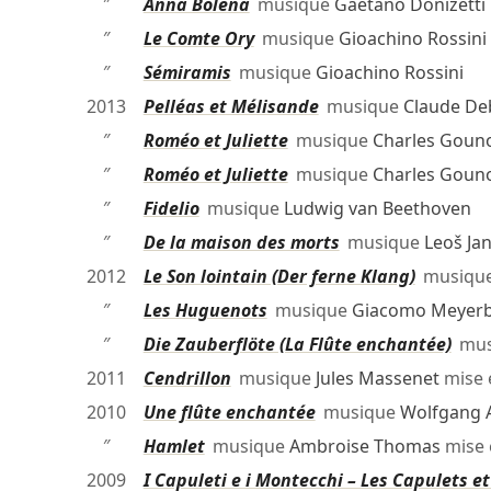
″
Anna Bolena
musique
Gaetano Donizetti
″
Le Comte Ory
musique
Gioachino Rossini
″
Sémiramis
musique
Gioachino Rossini
2013
Pelléas et Mélisande
musique
Claude De
″
Roméo et Juliette
musique
Charles Goun
″
Roméo et Juliette
musique
Charles Goun
″
Fidelio
musique
Ludwig van Beethoven
″
De la maison des morts
musique
Leoš Ja
2012
Le Son lointain (Der ferne Klang)
musiqu
″
Les Huguenots
musique
Giacomo Meyer
″
Die Zauberflöte (La Flûte enchantée)
mus
2011
Cendrillon
musique
Jules Massenet
mise 
2010
Une flûte enchantée
musique
Wolfgang 
″
Hamlet
musique
Ambroise Thomas
mise 
2009
I Capuleti e i Montecchi – Les Capulets e