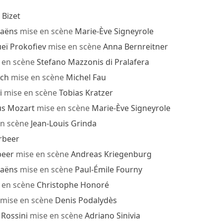
Bizet
Saëns
mise en scène
Marie-Ève Signeyrole
eï Prokofiev
mise en scène
Anna Bernreitner
 en scène
Stefano Mazzonis di Pralafera
ach
mise en scène
Michel Fau
i
mise en scène
Tobias Kratzer
s Mozart
mise en scène
Marie-Ève Signeyrole
n scène
Jean-Louis Grinda
rbeer
beer
mise en scène
Andreas Kriegenburg
Saëns
mise en scène
Paul-Émile Fourny
 en scène
Christophe Honoré
mise en scène
Denis Podalydès
 Rossini
mise en scène
Adriano Sinivia