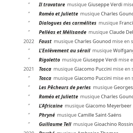
″
Il trovatore
musique
Giuseppe Verdi
mise
″
Roméo et Juliette
musique
Charles Goun
″
Dialogues des carmélites
musique
Franc
″
Pelléas et Mélisande
musique
Claude De
2022
Faust
musique
Charles Gounod
mise en 
″
L'Enlèvement au sérail
musique
Wolfgan
″
Rigoletto
musique
Giuseppe Verdi
mise e
2021
Tosca
musique
Giacomo Puccini
mise en 
″
Tosca
musique
Giacomo Puccini
mise en 
″
Les Pêcheurs de perles
musique
Georges 
″
Roméo et Juliette
musique
Charles Goun
″
L'Africaine
musique
Giacomo Meyerbeer
″
Phryné
musique
Camille Saint-Saëns
″
Guillaume Tell
musique
Gioachino Rossin