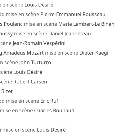
 en scène
Louis Désiré
od
mise en scène
Pierre-Emmanuel Rousseau
is Poulenc
mise en scène
Marie Lambert-Le Bihan
bussy
mise en scène
Daniel Jeanneteau
scène
Jean-Romain Vespérini
g Amadeus Mozart
mise en scène
Dieter Kaegi
n scène
John Turturro
scène
Louis Désiré
scène
Robert Carsen
Bizet
od
mise en scène
Éric Ruf
mise en scène
Charles Roubaud
i
mise en scène
Louis Désiré