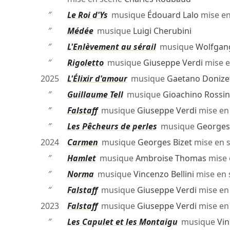
″
Le Roi d'Ys
musique
Édouard Lalo
mise e
″
Médée
musique
Luigi Cherubini
″
L'Enlèvement au sérail
musique
Wolfgan
″
Rigoletto
musique
Giuseppe Verdi
mise e
2025
L'Élixir d'amour
musique
Gaetano Donizet
″
Guillaume Tell
musique
Gioachino Rossin
″
Falstaff
musique
Giuseppe Verdi
mise en
″
Les Pêcheurs de perles
musique
Georges 
2024
Carmen
musique
Georges Bizet
mise en 
″
Hamlet
musique
Ambroise Thomas
mise 
″
Norma
musique
Vincenzo Bellini
mise en
″
Falstaff
musique
Giuseppe Verdi
mise en
2023
Falstaff
musique
Giuseppe Verdi
mise en
″
Les Capulet et les Montaigu
musique
Vin