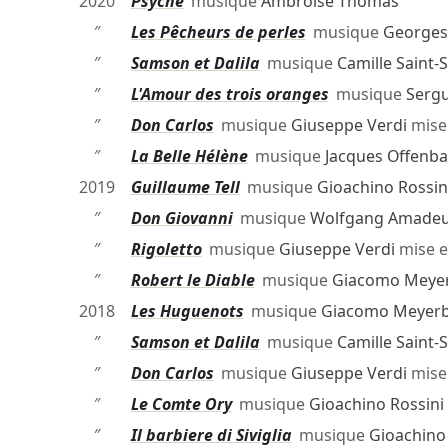
2020
Psyché
musique
Ambroise Thomas
″
Les Pêcheurs de perles
musique
Georges 
″
Samson et Dalila
musique
Camille Saint-
″
L'Amour des trois oranges
musique
Sergu
″
Don Carlos
musique
Giuseppe Verdi
mise
″
La Belle Hélène
musique
Jacques Offenb
2019
Guillaume Tell
musique
Gioachino Rossin
″
Don Giovanni
musique
Wolfgang Amadeu
″
Rigoletto
musique
Giuseppe Verdi
mise e
″
Robert le Diable
musique
Giacomo Meye
2018
Les Huguenots
musique
Giacomo Meyer
″
Samson et Dalila
musique
Camille Saint-
″
Don Carlos
musique
Giuseppe Verdi
mise
″
Le Comte Ory
musique
Gioachino Rossini
″
Il barbiere di Siviglia
musique
Gioachino