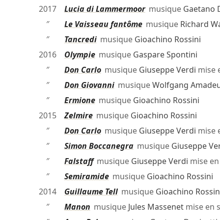
2017
Lucia di Lammermoor
musique
Gaetano D
″
Le Vaisseau fantôme
musique
Richard W
″
Tancredi
musique
Gioachino Rossini
2016
Olympie
musique
Gaspare Spontini
″
Don Carlo
musique
Giuseppe Verdi
mise 
″
Don Giovanni
musique
Wolfgang Amadeu
″
Ermione
musique
Gioachino Rossini
2015
Zelmire
musique
Gioachino Rossini
″
Don Carlo
musique
Giuseppe Verdi
mise 
″
Simon Boccanegra
musique
Giuseppe Ve
″
Falstaff
musique
Giuseppe Verdi
mise en
″
Semiramide
musique
Gioachino Rossini
2014
Guillaume Tell
musique
Gioachino Rossin
″
Manon
musique
Jules Massenet
mise en 