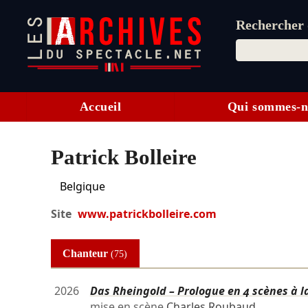
Rechercher d
Accueil
Qui sommes-n
Patrick Bolleire
Belgique
Site
www.patrickbolleire.com
Chanteur
(75)
2026
Das Rheingold – Prologue en 4 scènes à l
mise en scène
Charles Roubaud