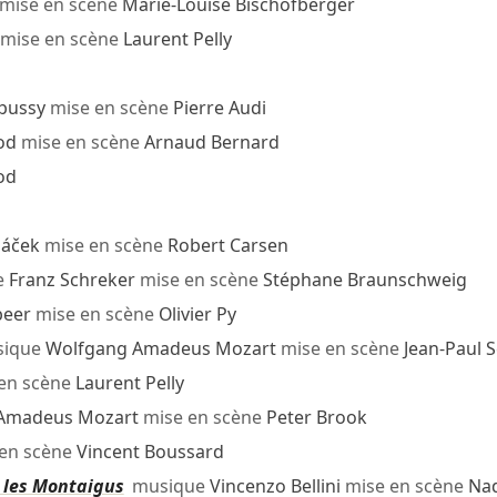
mise en scène
Marie-Louise Bischofberger
mise en scène
Laurent Pelly
bussy
mise en scène
Pierre Audi
od
mise en scène
Arnaud Bernard
od
náček
mise en scène
Robert Carsen
e
Franz Schreker
mise en scène
Stéphane Braunschweig
beer
mise en scène
Olivier Py
ique
Wolfgang Amadeus Mozart
mise en scène
Jean-Paul S
en scène
Laurent Pelly
Amadeus Mozart
mise en scène
Peter Brook
en scène
Vincent Boussard
t les Montaigus
musique
Vincenzo Bellini
mise en scène
Na