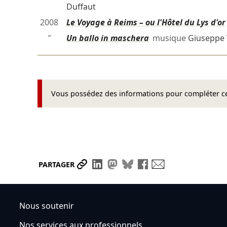
Duffaut
2008
Le Voyage à Reims – ou l'Hôtel du Lys d'or
″
Un ballo in maschera
musique
Giuseppe 
Vous possédez des informations pour compléter cet
Partager le lien
Partager sur LinkedIn
Partager sur Mastodon
Partager sur Bluesky
Partager sur Face
Envoyer par ma
PARTAGER
Nous soutenir
Nos services aux professionnels