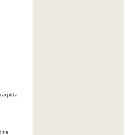
carpitta
dine